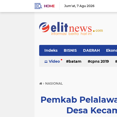
HOME
Jum'at
7 Agu 2026
Indeks
BISNIS
DAERAH
Ekon
Video
batam
cpns 2019
›
NASIONAL
Pemkab Pelalawa
Desa Keca