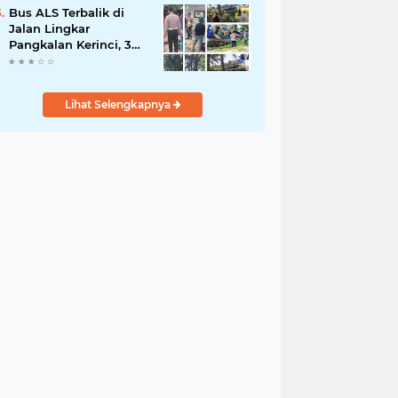
Demi Negeri
Bus ALS Terbalik di
Jalan Lingkar
Pangkalan Kerinci, 34
Penumpang Selamat,
Lima Alami Luka
Ringan
Lihat Selengkapnya