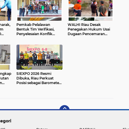
marak,
Pemkab Pelalawan
WALHI Riau Desak
am
Bentuk Tim Verifikasi,
Penegakan Hukum Usai
0
Penyelesaian Konflik
Dugaan Pencemaran
an
Lahan PT Arara Abadi dan
Sungai Reteh oleh
Warga Mak Teduh Masuki
Aktivitas Tambang PT
Babak Baru
BPP
angkap
SIEXPO 2026 Resmi
Hutan
Dibuka, Riau Perkuat
n
Posisi sebagai Barometer
tuk
Industri Sawit Nasional
egori