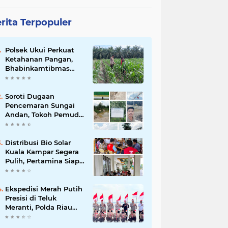
rita Terpopuler
Polsek Ukui Perkuat
Ketahanan Pangan,
Bhabinkamtibmas
Pantau Pertumbuhan
Jagung Petani di Desa
Air Hitam
Soroti Dugaan
Pencemaran Sungai
Andan, Tokoh Pemuda
Desak Investigasi PT
Gandahera Hendana
Distribusi Bio Solar
Kuala Kampar Segera
Pulih, Pertamina Siap
Bergerak
Ekspedisi Merah Putih
Presisi di Teluk
Meranti, Polda Riau
dan Polres Pelalawan
Tanam Mangrove