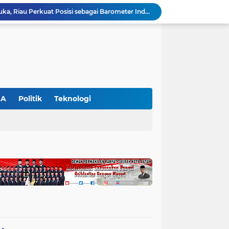
SIEXPO 2026 Resmi Dibuka, Riau Perkuat Posisi sebagai Barometer Industri Sawit Nasional
Polres Pelalawan Bongkar Jaringan Peredaran Sabu di Langgam, Tiga Tersangka Dibekuk Berantai
HUT ke-69 Riau Semarak, Ribuan Warga Senam Massal, Tanam 2.500 Pohon dan Resmikan Kantor KONI
Pemkab Pelalawan Bentuk Tim Verifikasi, Penyelesaian Konflik Lahan PT Arara Abadi dan Warga Mak Teduh Masuki Babak Baru
WALHI Riau Desak Penegakan Hukum Usai Dugaan Pencemaran Sungai Reteh oleh Aktivitas Tambang PT BPP
BBKSDA Riau Perkuat Sinergi Tangani Teror Monyet di Tembilahan, Keselamatan Warga Jadi Prioritas
BBKSDA Riau Gerak Cepat Tangani Konflik Beruang Madu di Pelalawan, Keselamatan Warga Jadi Prioritas
Senator Abdul Hamid Desak Pemerintah dan BBKSDA Tangani Teror Monyet di Tembilahan
GA
Politik
Teknologi
Polres Pelalawan Tangkap Pelaku Pembakar Hutan di Kerumutan, Lahan Gambut Dibuka untuk Kebun Sawit