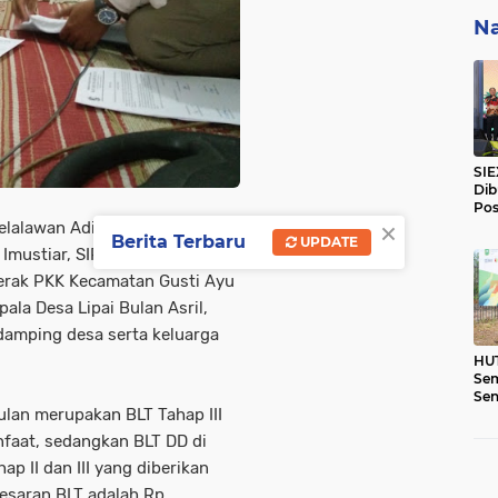
Na
SIE
Dib
Pos
×
Bar
elalawan Adi Sukemi, ST.MM,
Berita Terbaru
UPDATE
Saw
Imustiar, SIP, Camat
erak PKK Kecamatan Gusti Ayu
la Desa Lipai Bulan Asril,
damping desa serta keluarga
HUT
Sem
Sen
ulan merupakan BLT Tahap III
2.5
Res
faat, sedangkan BLT DD di
p II dan III yang diberikan
esaran BLT adalah Rp