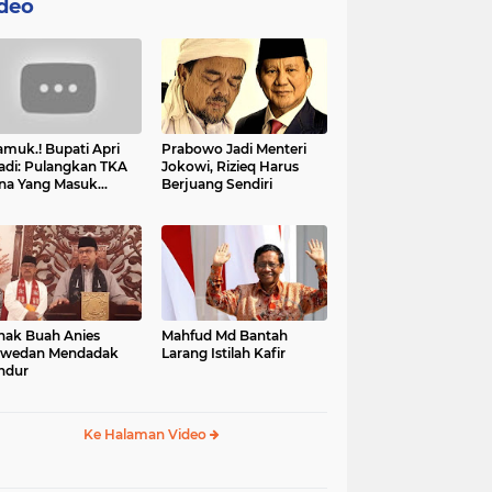
deo
muk.! Bupati Apri
Prabowo Jadi Menteri
adi: Pulangkan TKA
Jokowi, Rizieq Harus
na Yang Masuk
Berjuang Sendiri
tan, Mereka Malah
t Resah
nak Buah Anies
Mahfud Md Bantah
swedan Mendadak
Larang Istilah Kafir
ndur
Ke Halaman Video