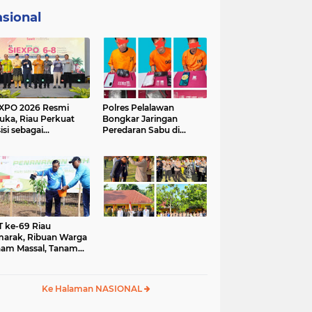
sional
XPO 2026 Resmi
Polres Pelalawan
uka, Riau Perkuat
Bongkar Jaringan
isi sebagai
Peredaran Sabu di
ometer Industri
Langgam, Tiga
it Nasional
Tersangka Dibekuk
Berantai
 ke-69 Riau
arak, Ribuan Warga
am Massal, Tanam
00 Pohon dan
mikan Kantor KONI
Ke Halaman NASIONAL