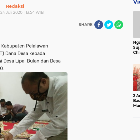
Vi
Redaksi
24 Juli 2020 | 13:54 WIB
SHARE
Nga
 Kabupaten Pelalawan
Suj
Chi
T) Dana Desa kepada
Bin
i Desa Lipai Bulan dan Desa
Bua
0.
2 A
Ba
Mu