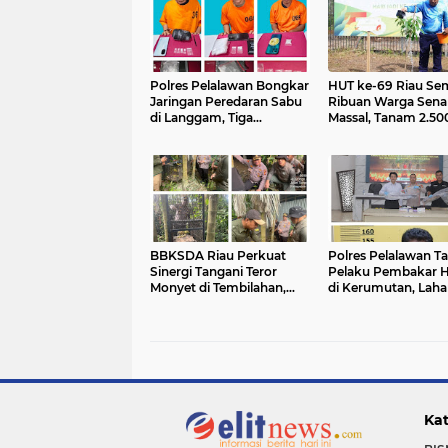
Polres Pelalawan Bongkar
HUT ke-69 Riau Se
Jaringan Peredaran Sabu
Ribuan Warga Sen
di Langgam, Tiga
Massal, Tanam 2.50
Tersangka Dibekuk
Pohon dan Resmik
Berantai
Kantor KONI
BBKSDA Riau Perkuat
Polres Pelalawan T
Sinergi Tangani Teror
Pelaku Pembakar 
Monyet di Tembilahan,
di Kerumutan, Laha
Keselamatan Warga Jadi
Gambut Dibuka un
Prioritas
Kebun Sawit
Kat