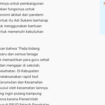
lumnya untuk pembangunan
ihkan fungsinya untuk
nomi akibat dari pandemi
ntuk itu Adi Sukemi berharap
tuk menggunakan bantuan
 untuk memenuhi kebutuhan
kan bahwa “Pada bidang
 baru dan semua tenaga
tuk memastikan para guru sehat
dan mengajar di sekolah,
esehatan. Di Kabupaten
melaksanakan rapid test
 Kerumutan dan Kecamatan
susul oleh kecamatan lainnya.
ng ingin pulang kampung
rona karena Pemerintah
nya di RSUD Selasih Pangkalan