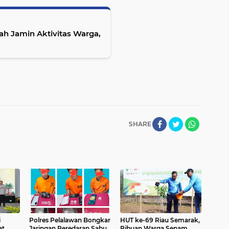
tah Jamin Aktivitas Warga,
SHARE
i
Polres Pelalawan Bongkar
HUT ke-69 Riau Semarak,
at
Jaringan Peredaran Sabu
Ribuan Warga Senam