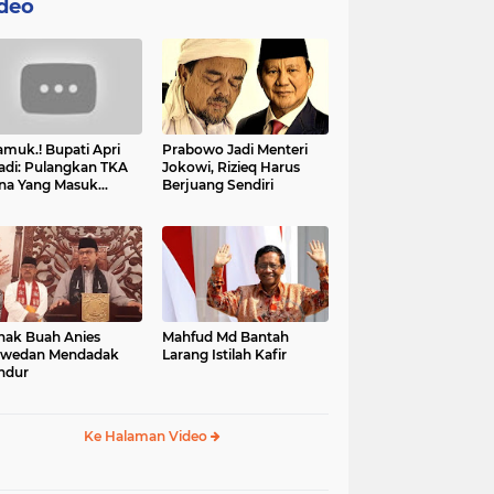
deo
muk.! Bupati Apri
Prabowo Jadi Menteri
adi: Pulangkan TKA
Jokowi, Rizieq Harus
na Yang Masuk
Berjuang Sendiri
tan, Mereka Malah
t Resah
nak Buah Anies
Mahfud Md Bantah
swedan Mendadak
Larang Istilah Kafir
ndur
Ke Halaman Video