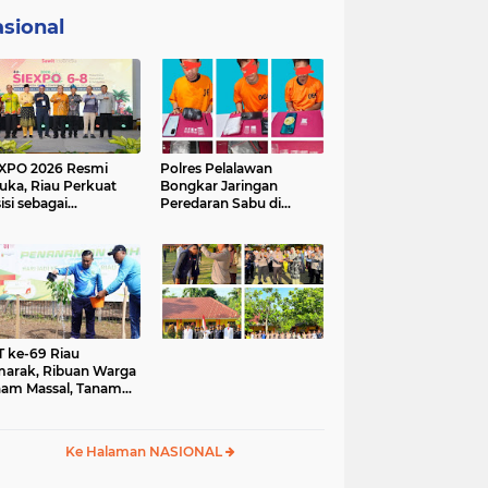
sional
XPO 2026 Resmi
Polres Pelalawan
uka, Riau Perkuat
Bongkar Jaringan
isi sebagai
Peredaran Sabu di
ometer Industri
Langgam, Tiga
it Nasional
Tersangka Dibekuk
Berantai
 ke-69 Riau
arak, Ribuan Warga
am Massal, Tanam
00 Pohon dan
mikan Kantor KONI
Ke Halaman NASIONAL