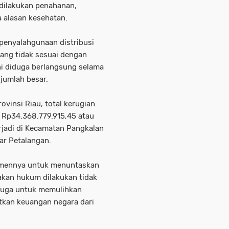
h dilakukan penahanan,
a alasan kesehatan.
 penyalahgunaan distribusi
yang tidak sesuai dengan
ni diduga berlangsung selama
jumlah besar.
ovinsi Riau, total kerugian
i Rp34.368.779.915,45 atau
erjadi di Kecamatan Pangkalan
ar Petalangan.
tmennya untuk menuntaskan
gakan hukum dilakukan tidak
 juga untuk memulihkan
tkan keuangan negara dari