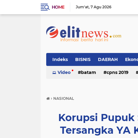
HOME
Jum'at
7 Agu 2026
Indeks
BISNIS
DAERAH
Ekon
Video
batam
cpns 2019
›
NASIONAL
Korupsi Pupuk S
Tersangka YA 