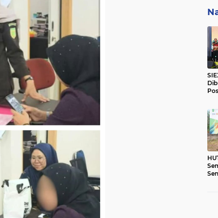
Na
SIE
Dib
Pos
Bar
Saw
HUT
Sem
Sen
2.5
Res