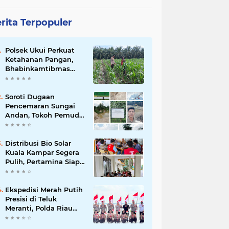
rita Terpopuler
Polsek Ukui Perkuat
Ketahanan Pangan,
Bhabinkamtibmas
Pantau Pertumbuhan
Jagung Petani di Desa
Air Hitam
Soroti Dugaan
Pencemaran Sungai
Andan, Tokoh Pemuda
Desak Investigasi PT
Gandahera Hendana
Distribusi Bio Solar
Kuala Kampar Segera
Pulih, Pertamina Siap
Bergerak
Ekspedisi Merah Putih
Presisi di Teluk
Meranti, Polda Riau
dan Polres Pelalawan
Tanam Mangrove