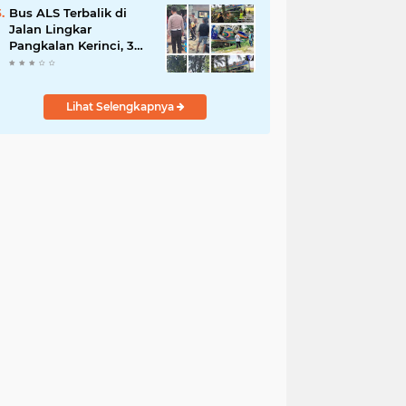
Demi Negeri
Bus ALS Terbalik di
Jalan Lingkar
Pangkalan Kerinci, 34
Penumpang Selamat,
Lima Alami Luka
Ringan
Lihat Selengkapnya