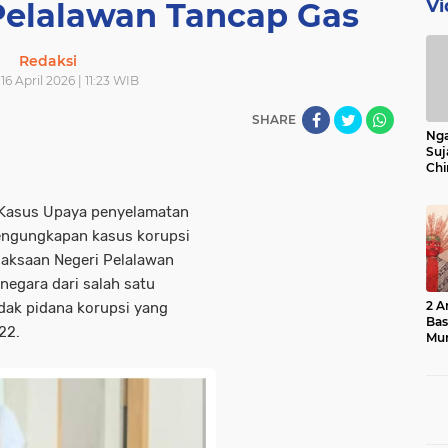
Vi
 Pelalawan Tancap Gas
Redaksi
16 April 2026 | 11:23 WIB
SHARE
Nga
Suj
Chi
Bin
Bua
Kasus Upaya penyelamatan
engungkapan kasus korupsi
jaksaan Negeri Pelalawan
egara dari salah satu
2 A
indak pidana korupsi yang
Ba
22.
Mu