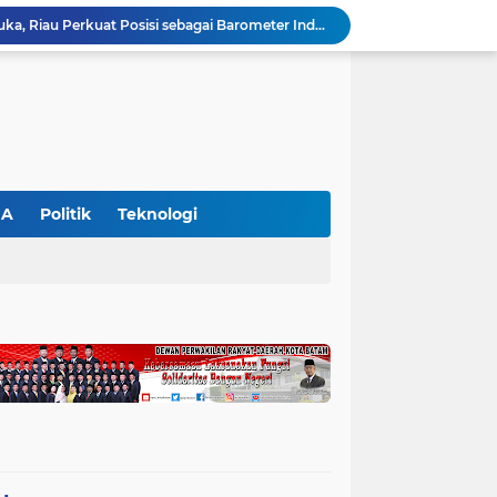
Polres Pelalawan Bongkar Jaringan Peredaran Sabu di Langgam, Tiga Tersangka Dibekuk Berantai
HUT ke-69 Riau Semarak, Ribuan Warga Senam Massal, Tanam 2.500 Pohon dan Resmikan Kantor KONI
Pemkab Pelalawan Bentuk Tim Verifikasi, Penyelesaian Konflik Lahan PT Arara Abadi dan Warga Mak Teduh Masuki Babak Baru
WALHI Riau Desak Penegakan Hukum Usai Dugaan Pencemaran Sungai Reteh oleh Aktivitas Tambang PT BPP
BBKSDA Riau Perkuat Sinergi Tangani Teror Monyet di Tembilahan, Keselamatan Warga Jadi Prioritas
BBKSDA Riau Gerak Cepat Tangani Konflik Beruang Madu di Pelalawan, Keselamatan Warga Jadi Prioritas
Senator Abdul Hamid Desak Pemerintah dan BBKSDA Tangani Teror Monyet di Tembilahan
Polres Pelalawan Tangkap Pelaku Pembakar Hutan di Kerumutan, Lahan Gambut Dibuka untuk Kebun Sawit
GA
Politik
Teknologi
SIEXPO 2026 Resmi Dibuka, Riau Perkuat Posisi sebagai Barometer Industri Sawit Nasional