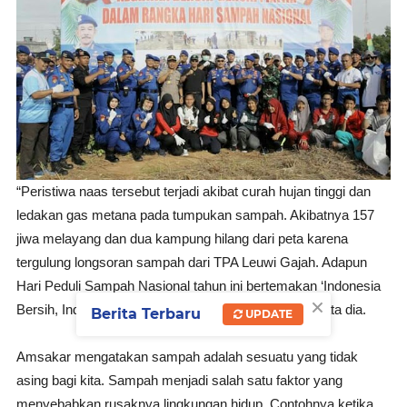
“Peristiwa naas tersebut terjadi akibat curah hujan tinggi dan
ledakan gas metana pada tumpukan sampah. Akibatnya 157
jiwa melayang dan dua kampung hilang dari peta karena
tergulung longsoran sampah dari TPA Leuwi Gajah. Adapun
Hari Peduli Sampah Nasional tahun ini bertemakan ‘Indonesia
×
Bersih, Indonesia Maju, dan Indonesia Sejahtera’,” kata dia.
Berita Terbaru
UPDATE
Amsakar mengatakan sampah adalah sesuatu yang tidak
asing bagi kita. Sampah menjadi salah satu faktor yang
menyebabkan rusaknya lingkungan hidup. Contohnya ketika