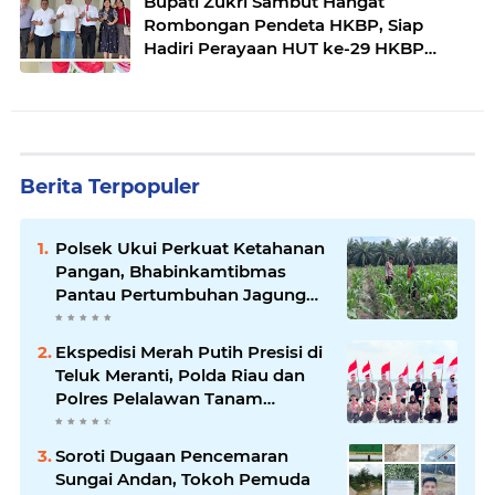
Bupati Zukri Sambut Hangat
Rombongan Pendeta HKBP, Siap
Hadiri Perayaan HUT ke-29 HKBP
Maduma
Berita Terpopuler
Polsek Ukui Perkuat Ketahanan
Pangan, Bhabinkamtibmas
Pantau Pertumbuhan Jagung
Petani di Desa Air Hitam
Ekspedisi Merah Putih Presisi di
Teluk Meranti, Polda Riau dan
Polres Pelalawan Tanam
Mangrove Demi Negeri
Soroti Dugaan Pencemaran
Sungai Andan, Tokoh Pemuda