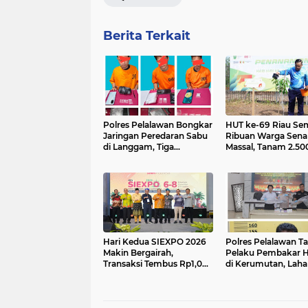
Berita Terkait
Polres Pelalawan Bongkar
HUT ke-69 Riau Se
Jaringan Peredaran Sabu
Ribuan Warga Sen
di Langgam, Tiga
Massal, Tanam 2.50
Tersangka Dibekuk
Pohon dan Resmik
Berantai
Kantor KONI
Hari Kedua SIEXPO 2026
Polres Pelalawan T
Makin Bergairah,
Pelaku Pembakar 
Transaksi Tembus Rp1,05
di Kerumutan, Laha
Miliar dan Dorongan Palm
Gambut Dibuka un
Oil Institute Menguat
Kebun Sawit