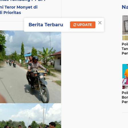
Na
i Teror Monyet di
 Prioritas
×
Berita Terbaru
UPDATE
Pol
Tan
Pem
Ker
Gam
Keb
Pol
Bon
Per
Lan
Ter
Ber