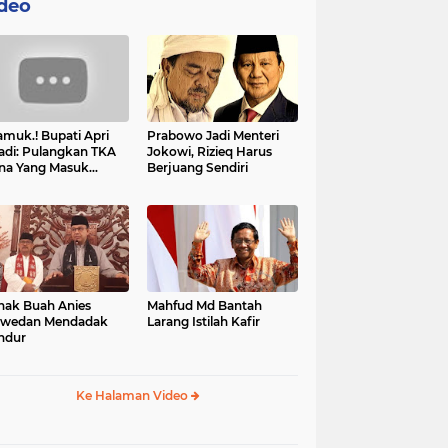
deo
muk.! Bupati Apri
Prabowo Jadi Menteri
adi: Pulangkan TKA
Jokowi, Rizieq Harus
na Yang Masuk
Berjuang Sendiri
tan, Mereka Malah
t Resah
nak Buah Anies
Mahfud Md Bantah
swedan Mendadak
Larang Istilah Kafir
ndur
Ke Halaman Video