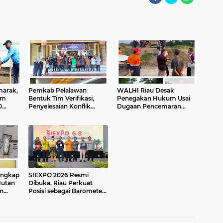
marak,
Pemkab Pelalawan
WALHI Riau Desak
am
Bentuk Tim Verifikasi,
Penegakan Hukum Usai
0
Penyelesaian Konflik
Dugaan Pencemaran
an
Lahan PT Arara Abadi dan
Sungai Reteh oleh
Warga Mak Teduh Masuki
Aktivitas Tambang PT
Babak Baru
BPP
angkap
SIEXPO 2026 Resmi
Hutan
Dibuka, Riau Perkuat
n
Posisi sebagai Barometer
tuk
Industri Sawit Nasional