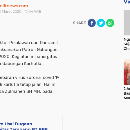
Vi
elitnews.com
8 Maret 2020 | 17:04 WIB
SHARE
Nga
tor Pelalawan dan Danramil
Suj
Chi
laksanakan Patroli Gabungan
Bin
020. Kegiatan ini sinergitas
Bua
i Gabungan Karhutla.
baran virus korona covid 19
karlutla tetap jalan. Hal ini
2 A
da Zulmaheri SH MH, pada
Ba
Mu
m Usai Dugaan
vitas Tambang PT BPP