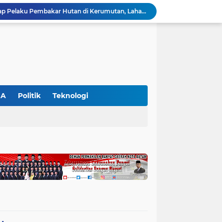
Polres Pelalawan Tangkap Pelaku Pembakar Hutan di Kerumutan, Lahan Gambut Dibuka untuk Kebun Sawit
SIEXPO 2026 Resmi Dibuka, Riau Perkuat Posisi sebagai Barometer Industri Sawit Nasional
Polres Pelalawan Bongkar Jaringan Peredaran Sabu di Langgam, Tiga Tersangka Dibekuk Berantai
HUT ke-69 Riau Semarak, Ribuan Warga Senam Massal, Tanam 2.500 Pohon dan Resmikan Kantor KONI
Pemkab Pelalawan Bentuk Tim Verifikasi, Penyelesaian Konflik Lahan PT Arara Abadi dan Warga Mak Teduh Masuki Babak Baru
WALHI Riau Desak Penegakan Hukum Usai Dugaan Pencemaran Sungai Reteh oleh Aktivitas Tambang PT BPP
BBKSDA Riau Perkuat Sinergi Tangani Teror Monyet di Tembilahan, Keselamatan Warga Jadi Prioritas
BBKSDA Riau Gerak Cepat Tangani Konflik Beruang Madu di Pelalawan, Keselamatan Warga Jadi Prioritas
GA
Politik
Teknologi
Hari Kedua SIEXPO 2026 Makin Bergairah, Transaksi Tembus Rp1,05 Miliar dan Dorongan Palm Oil Institute Menguat