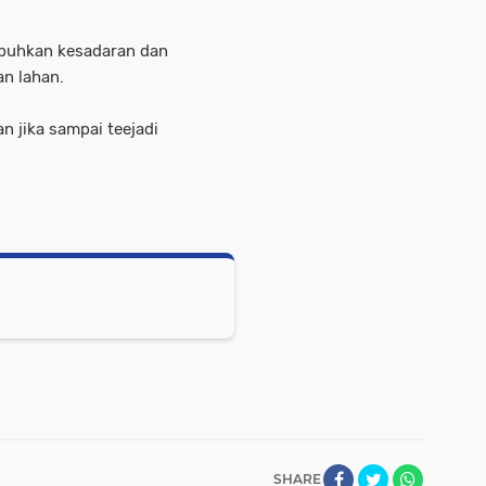
mbuhkan kesadaran dan
n lahan.
an jika sampai teejadi
SHARE