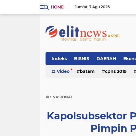
HOME
Jum'at
7 Agu 2026
Indeks
BISNIS
DAERAH
Ekon
Video
batam
cpns 2019
›
NASIONAL
Kapolsubsektor 
Pimpin P