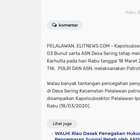
Rabu, 1
komentar
PELALAWAN, ELITNEWS.COM - Kapolsubsek
03 Bunut serta ASN Desa Sering tetap me
Karhutla pada hari Rabu tanggal 18 Maret 2
TNI, POLRI DAN ASN, melaksanakan Patrol
Walau banyak tantangan pencegahan penye
di Desa Sering Kecamatan Pelalawan patroli 
disampaikan Kapolsubsektor Pelalawan Ip
Rabu (18/03/2020).
Lihat juga
WALHI Riau Desak Penegakan Huku
Pencemaran Sungai Reteh oleh Akti