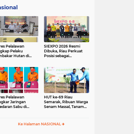
sional
res Pelalawan
SIEXPO 2026 Resmi
gkap Pelaku
Dibuka, Riau Perkuat
bakar Hutan di
Posisi sebagai
umutan, Lahan
Barometer Industri
but Dibuka untuk
Sawit Nasional
un Sawit
res Pelalawan
HUT ke-69 Riau
gkar Jaringan
Semarak, Ribuan Warga
edaran Sabu di
Senam Massal, Tanam
ggam, Tiga
2.500 Pohon dan
sangka Dibekuk
Resmikan Kantor KONI
antai
Ke Halaman NASIONAL