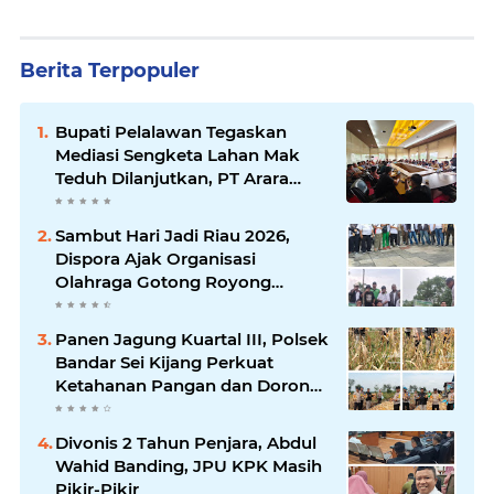
Berita Terpopuler
Bupati Pelalawan Tegaskan
Mediasi Sengketa Lahan Mak
Teduh Dilanjutkan, PT Arara
Abadi Diminta Hadir pada
Pertemuan Berikutnya
Sambut Hari Jadi Riau 2026,
Dispora Ajak Organisasi
Olahraga Gotong Royong
Percantik Stadion Utama Riau
Panen Jagung Kuartal III, Polsek
Bandar Sei Kijang Perkuat
Ketahanan Pangan dan Dorong
Produktivitas Petani
Divonis 2 Tahun Penjara, Abdul
Wahid Banding, JPU KPK Masih
Pikir-Pikir