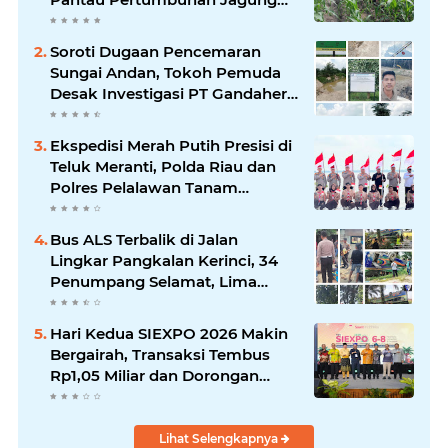
Petani di Desa Air Hitam
Soroti Dugaan Pencemaran
Sungai Andan, Tokoh Pemuda
Desak Investigasi PT Gandahera
Hendana
Ekspedisi Merah Putih Presisi di
Teluk Meranti, Polda Riau dan
Polres Pelalawan Tanam
Mangrove Demi Negeri
Bus ALS Terbalik di Jalan
Lingkar Pangkalan Kerinci, 34
Penumpang Selamat, Lima
Alami Luka Ringan
Hari Kedua SIEXPO 2026 Makin
Bergairah, Transaksi Tembus
Rp1,05 Miliar dan Dorongan
Palm Oil Institute Menguat
Lihat Selengkapnya