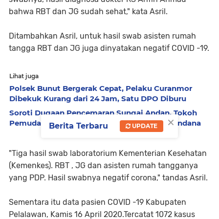
bahwa RBT dan JG sudah sehat," kata Asril.
Ditambahkan Asril, untuk hasil swab asisten rumah
tangga RBT dan JG juga dinyatakan negatif COVID -19.
Lihat juga
Polsek Bunut Bergerak Cepat, Pelaku Curanmor
Dibekuk Kurang dari 24 Jam, Satu DPO Diburu
Soroti Dugaan Pencemaran Sungai Andan, Tokoh
×
Pemuda Desak Investigasi PT Gandahera Hendana
Berita Terbaru
UPDATE
"Tiga hasil swab laboratorium Kementerian Kesehatan
(Kemenkes). RBT , JG dan asisten rumah tangganya
yang PDP. Hasil swabnya negatif corona," tandas Asril.
Sementara itu data pasien COVID -19 Kabupaten
Pelalawan, Kamis 16 April 2020.Tercatat 1072 kasus