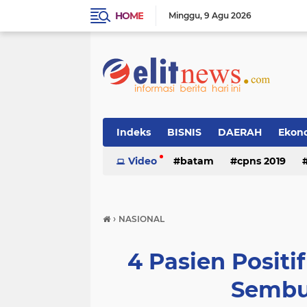
HOME
Minggu
9 Agu 2026
Indeks
BISNIS
DAERAH
Ekon
Video
batam
cpns 2019
›
NASIONAL
4 Pasien Positi
Sembu