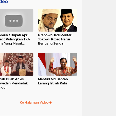
deo
muk.! Bupati Apri
Prabowo Jadi Menteri
adi: Pulangkan TKA
Jokowi, Rizieq Harus
na Yang Masuk
Berjuang Sendiri
tan, Mereka Malah
t Resah
nak Buah Anies
Mahfud Md Bantah
swedan Mendadak
Larang Istilah Kafir
ndur
Ke Halaman Video