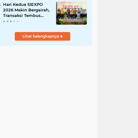
Ringan
Hari Kedua SIEXPO
2026 Makin Bergairah,
Transaksi Tembus
Rp1,05 Miliar dan
Dorongan Palm Oil
Institute Menguat
Lihat Selengkapnya