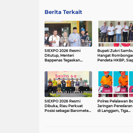
Berita Terkait
SIEXPO 2026 Resmi
Bupati Zukri Sambu
Ditutup, Menteri
Hangat Rombonga
Bappenas Tegaskan
Pendeta HKBP, Sia
Hilirisasi Sawit Jadi Kunci
Hadiri Perayaan HU
Kemajuan Ekonomi
29 HKBP Maduma
Nasional
SIEXPO 2026 Resmi
Polres Pelalawan B
Dibuka, Riau Perkuat
Jaringan Peredaran
Posisi sebagai Barometer
di Langgam, Tiga
Industri Sawit Nasional
Tersangka Dibekuk
Berantai