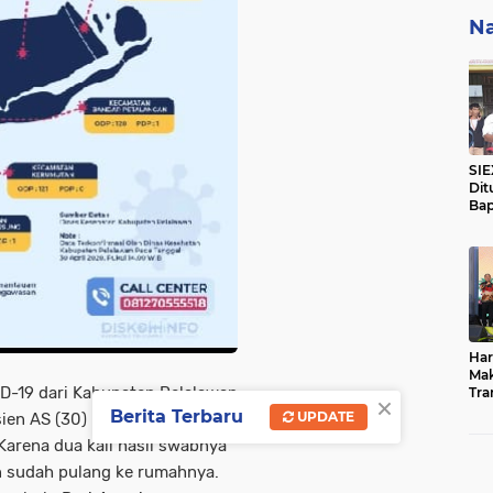
Na
SIE
Dit
Bap
Hil
Ke
Nas
Har
Mak
VID-19 dari Kabupaten Pelalawan
Tra
×
Mil
Berita Terbaru
UPDATE
sien AS (30) merupakan
Pal
Karena dua kali hasil swabnya
Me
n sudah pulang ke rumahnya.