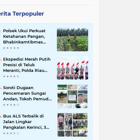
rita Terpopuler
Polsek Ukui Perkuat
Ketahanan Pangan,
Bhabinkamtibmas
Pantau Pertumbuhan
Jagung Petani di Desa
Air Hitam
Ekspedisi Merah Putih
Presisi di Teluk
Meranti, Polda Riau
dan Polres Pelalawan
Tanam Mangrove
Demi Negeri
Soroti Dugaan
Pencemaran Sungai
Andan, Tokoh Pemuda
Desak Investigasi PT
Gandahera Hendana
Bus ALS Terbalik di
Jalan Lingkar
Pangkalan Kerinci, 34
Penumpang Selamat,
Lima Alami Luka