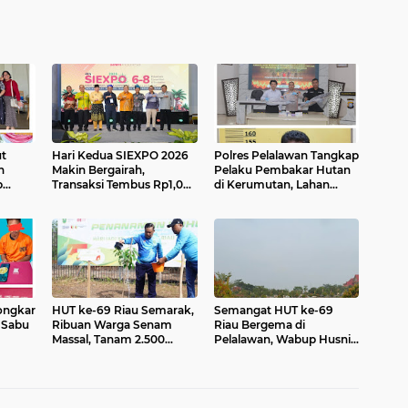
t
Hari Kedua SIEXPO 2026
Polres Pelalawan Tangkap
n
Makin Bergairah,
Pelaku Pembakar Hutan
p
Transaksi Tembus Rp1,05
di Kerumutan, Lahan
T ke-
Miliar dan Dorongan Palm
Gambut Dibuka untuk
Oil Institute Menguat
Kebun Sawit
ongkar
HUT ke-69 Riau Semarak,
Semangat HUT ke-69
 Sabu
Ribuan Warga Senam
Riau Bergema di
Massal, Tanam 2.500
Pelalawan, Wabup Husni
Pohon dan Resmikan
Tamrin Ajak Perkuat
Kantor KONI
Persatuan dan Percepat
Pembangunan