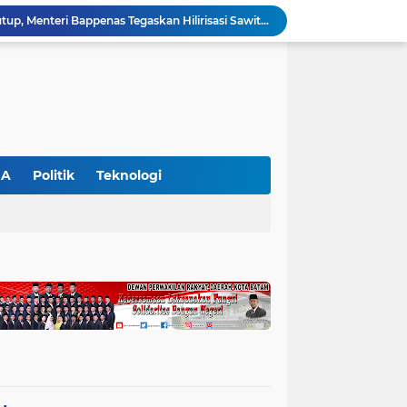
Bupati Zukri Sambut Hangat Rombongan Pendeta HKBP, Siap Hadiri Perayaan HUT ke-29 HKBP Maduma
Hari Kedua SIEXPO 2026 Makin Bergairah, Transaksi Tembus Rp1,05 Miliar dan Dorongan Palm Oil Institute Menguat
Polres Pelalawan Tangkap Pelaku Pembakar Hutan di Kerumutan, Lahan Gambut Dibuka untuk Kebun Sawit
SIEXPO 2026 Resmi Dibuka, Riau Perkuat Posisi sebagai Barometer Industri Sawit Nasional
Polres Pelalawan Bongkar Jaringan Peredaran Sabu di Langgam, Tiga Tersangka Dibekuk Berantai
HUT ke-69 Riau Semarak, Ribuan Warga Senam Massal, Tanam 2.500 Pohon dan Resmikan Kantor KONI
Pemkab Pelalawan Bentuk Tim Verifikasi, Penyelesaian Konflik Lahan PT Arara Abadi dan Warga Mak Teduh Masuki Babak Baru
Semangat HUT ke-69 Riau Bergema di Pelalawan, Wabup Husni Tamrin Ajak Perkuat Persatuan dan Percepat Pembangunan
GA
Politik
Teknologi
SIEXPO 2026 Resmi Ditutup, Menteri Bappenas Tegaskan Hilirisasi Sawit Jadi Kunci Kemajuan Ekonomi Nasional