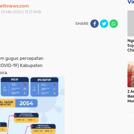
Vi
elitnews.com
 01 Mei 2020 | 13:21 WIB
SHARE
Nga
Suj
Chi
Bin
im gugus percepatan
Bua
COVID-19) Kabupaten
ira.
2 A
Ba
Mu