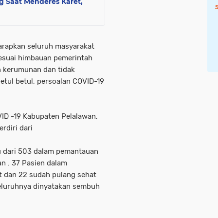
g Saat Menderes Karet,
harapkan seluruh masyarakat
sesuai himbauan pemerintah
n kerumunan dan tidak
etul betul, persoalan COVID-19
ID -19 Kabupaten Pelalawan,
rdiri dari
u dari 503 dalam pemantauan
an . 37 Pasien dalam
t dan 22 sudah pulang sehat
 seluruhnya dinyatakan sembuh