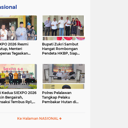
sional
XPO 2026 Resmi
Bupati Zukri Sambut
utup, Menteri
Hangat Rombongan
penas Tegaskan
Pendeta HKBP, Siap
irisasi Sawit Jadi Kunci
Hadiri Perayaan HUT ke-
majuan Ekonomi
29 HKBP Maduma
ional
i Kedua SIEXPO 2026
Polres Pelalawan
in Bergairah,
Tangkap Pelaku
nsaksi Tembus Rp1,05
Pembakar Hutan di
iar dan Dorongan
Kerumutan, Lahan
m Oil Institute
Gambut Dibuka untuk
nguat
Kebun Sawit
Ke Halaman NASIONAL