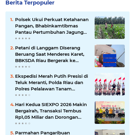
Berita Terpopuler
Polsek Ukui Perkuat Ketahanan
Pangan, Bhabinkamtibmas
Pantau Pertumbuhan Jagung
Petani di Desa Air Hitam
Petani di Langgam Diserang
Beruang Saat Menderes Karet,
BBKSDA Riau Bergerak ke
Lokasi
Ekspedisi Merah Putih Presisi di
Teluk Meranti, Polda Riau dan
Polres Pelalawan Tanam
Mangrove Demi Negeri
Hari Kedua SIEXPO 2026 Makin
Bergairah, Transaksi Tembus
Rp1,05 Miliar dan Dorongan
Palm Oil Institute Menguat
Parmahan Pangaribuan