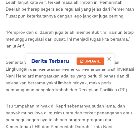
Lebih lanjut kata Arif, terkait masalah limbah ini Pemerintah
Daerah berharap segers ada regulasi yang jelas dari Pemerintah
Pusat pun keterkaitannya dengan lego jangkar juga penting.
“Pemprov dan di daerah juga telah membentuk tim, namun tetap
menunggu regulasi dari pusat. Ini menjadi tugas kita bersama,”
lanjut Arif.
×
Berita Terbaru
UPDATE
Sementara itu, Plt. Deputi Bidang Koordinasi Pengelolaan
Lingkungan dan Kehutanan Kemenko Kemaritiman dan Investasi
Nani Hendiarti mengatakan ada isu yang perlu di bahas dan di
selesaikan bersama yakni limbah minyak, maka perlu
pembangunan pengolah limbah dan
Reception Facilities
(RF).
“Isu tumpahan minyak di Kepri sebenarnya sudah lama, dan
banyak munculnya di musim utara dan terkait penanganan atau
penanggulangan nya telah ada program-program dari
Kementerian LHK dan Pemerintah Daerah,” kata Nani.