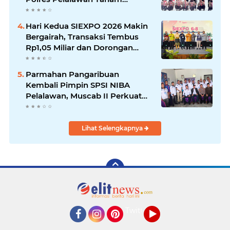
Mangrove Demi Negeri
Hari Kedua SIEXPO 2026 Makin
Bergairah, Transaksi Tembus
Rp1,05 Miliar dan Dorongan
Palm Oil Institute Menguat
Parmahan Pangaribuan
Kembali Pimpin SPSI NIBA
Pelalawan, Muscab II Perkuat
Soliditas Buruh
Lihat Selengkapnya
Twitter
Facebook
Instagram
Pinterest
YouTube