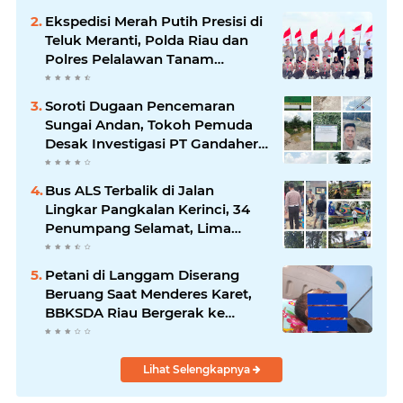
Ekspedisi Merah Putih Presisi di
Teluk Meranti, Polda Riau dan
Polres Pelalawan Tanam
Mangrove Demi Negeri
Soroti Dugaan Pencemaran
Sungai Andan, Tokoh Pemuda
Desak Investigasi PT Gandahera
Hendana
Bus ALS Terbalik di Jalan
Lingkar Pangkalan Kerinci, 34
Penumpang Selamat, Lima
Alami Luka Ringan
Petani di Langgam Diserang
Beruang Saat Menderes Karet,
BBKSDA Riau Bergerak ke
Lokasi
Lihat Selengkapnya