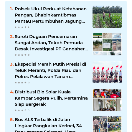
Polsek Ukui Perkuat Ketahanan
Pangan, Bhabinkamtibmas
Pantau Pertumbuhan Jagung
Petani di Desa Air Hitam
Soroti Dugaan Pencemaran
Sungai Andan, Tokoh Pemuda
Desak Investigasi PT Gandahera
Hendana
Ekspedisi Merah Putih Presisi di
Teluk Meranti, Polda Riau dan
Polres Pelalawan Tanam
Mangrove Demi Negeri
Distribusi Bio Solar Kuala
Kampar Segera Pulih, Pertamina
Siap Bergerak
Bus ALS Terbalik di Jalan
Lingkar Pangkalan Kerinci, 34
Penumpang Selamat, Lima