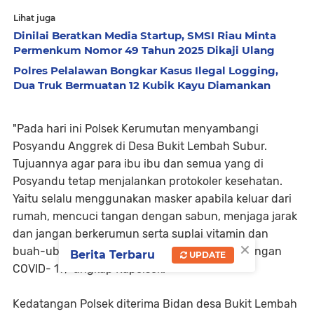
Lihat juga
Dinilai Beratkan Media Startup, SMSI Riau Minta
Permenkum Nomor 49 Tahun 2025 Dikaji Ulang
Polres Pelalawan Bongkar Kasus Ilegal Logging,
Dua Truk Bermuatan 12 Kubik Kayu Diamankan
"Pada hari ini Polsek Kerumutan menyambangi
Posyandu Anggrek di Desa Bukit Lembah Subur.
Tujuannya agar para ibu ibu dan semua yang di
Posyandu tetap menjalankan protokoler kesehatan.
Yaitu selalu menggunakan masker apabila keluar dari
rumah, mencuci tangan dengan sabun, menjaga jarak
dan jangan berkerumun serta suplai vitamin dan
×
buah-ubahan ini berguna untuk memutus jaringan
Berita Terbaru
UPDATE
COVID- 19," ungkap Kapolsek.
Kedatangan Polsek diterima Bidan desa Bukit Lembah