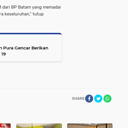
DM dari BP Batam yang memadai
a keseluruhan,” tutup
n Pura Gencar Berikan
 19
SHARE