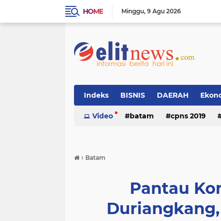
HOME
Minggu
9 Agu 2026
Indeks
BISNIS
DAERAH
Ekon
Video
batam
cpns 2019
›
Batam
Pantau Ko
Duriangkang,