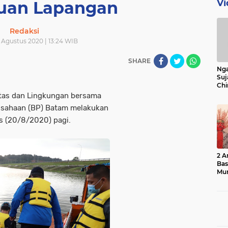
Vi
uan Lapangan
Redaksi
 Agustus 2020 | 13:24 WIB
SHARE
Nga
Suj
Chi
Bin
itas dan Lingkungan bersama
Bua
usahaan (BP) Batam melakukan
s (20/8/2020) pagi.
2 A
Ba
Mu