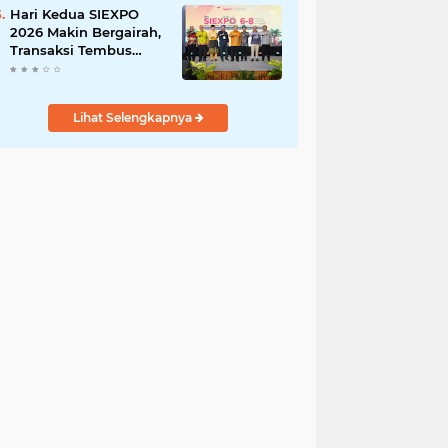
Ringan
Hari Kedua SIEXPO
2026 Makin Bergairah,
Transaksi Tembus
Rp1,05 Miliar dan
Dorongan Palm Oil
Institute Menguat
Lihat Selengkapnya