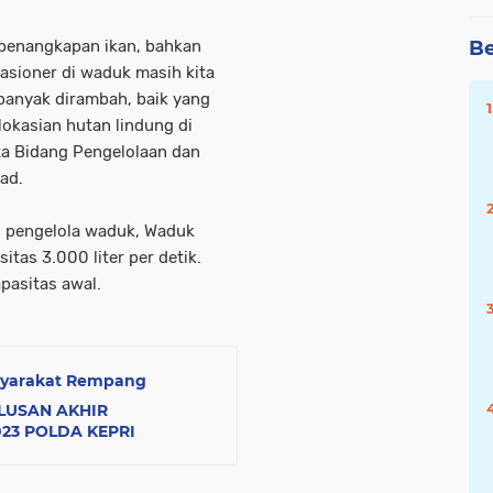
Be
s penangkapan ikan, bahkan
asioner di waduk masih kita
banyak dirambah, baik yang
lokasian hutan lindung di
ota Bidang Pengelolaan dan
ad.
i pengelola waduk, Waduk
tas 3.000 liter per detik.
pasitas awal.
asyarakat Rempang
LUSAN AKHIR
023 POLDA KEPRI