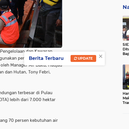
Na
SIE
Dit
 Pengelolaan dan Kawasan
×
Bap
Berita Terbaru
ggunakan perahu karet dengan
UPDATE
Hil
Ke
oleh Manager Air Baku, Hadjad
Nas
n dan Hutan, Tony Febri,
dungan terbesar di Pulau
Har
Mak
TA) lebih dari 7.000 hektar
Tra
Mil
Pal
Me
ang 70 persen kebutuhan air