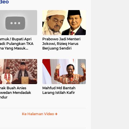
deo
muk.! Bupati Apri
Prabowo Jadi Menteri
adi: Pulangkan TKA
Jokowi, Rizieq Harus
na Yang Masuk
Berjuang Sendiri
tan, Mereka Malah
t Resah
nak Buah Anies
Mahfud Md Bantah
swedan Mendadak
Larang Istilah Kafir
ndur
Ke Halaman Video