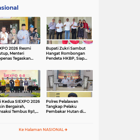
sional
XPO 2026 Resmi
Bupati Zukri Sambut
utup, Menteri
Hangat Rombongan
penas Tegaskan
Pendeta HKBP, Siap
irisasi Sawit Jadi Kunci
Hadiri Perayaan HUT ke-
majuan Ekonomi
29 HKBP Maduma
ional
i Kedua SIEXPO 2026
Polres Pelalawan
in Bergairah,
Tangkap Pelaku
nsaksi Tembus Rp1,05
Pembakar Hutan di
iar dan Dorongan
Kerumutan, Lahan
m Oil Institute
Gambut Dibuka untuk
nguat
Kebun Sawit
Ke Halaman NASIONAL