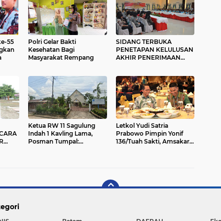
ke-55
Polri Gelar Bakti
SIDANG TERBUKA
ngkan
Kesehatan Bagi
PENETAPAN KELULUSAN
a
Masyarakat Rempang
AKHIR PENERIMAAN
BINTARA POLRI T.A. 2023
POLDA KEPRI
Ketua RW 11 Sagulung
Letkol Yudi Satria
CARA
Indah 1 Kavling Lama,
Prabowo Pimpin Yonif
R
Posman Tumpal:
136/Tuah Sakti, Amsakar
 HARI
Pihaknya Tidak Pernah
Tegaskan Sinergi
Dilibatkan Pihak Gereja
Forkopimda Kunci
Mengusir Warganya yang
Stabilitas
Mencari Nafkah Disana
egori