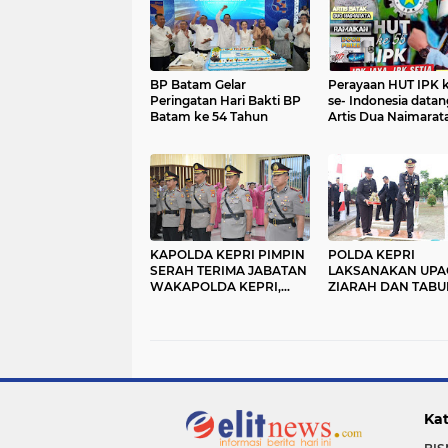
BP Batam Gelar
Perayaan HUT IPK 
Peringatan Hari Bakti BP
se- Indonesia data
Batam ke 54 Tahun
Artis Dua Naimarat
KAPOLDA KEPRI PIMPIN
POLDA KEPRI
SERAH TERIMA JABATAN
LAKSANAKAN UPA
WAKAPOLDA KEPRI,
ZIARAH DAN TABU
KABIDHUMAS POLDA
BUNGA PERINGATI
KEPRI DAN
PAHLAWAN KE-80
DIRPOLAIRUD POLDA
TAHUN 2025
KEPRI
Kat