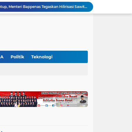
SIEXPO 2026 Resmi Ditutup, Menteri Bappenas Tegaskan Hilirisasi Sawit Jadi Kunci Kemajuan Ekonomi Nasional
Bupati Zukri Sambut Hangat Rombongan Pendeta HKBP, Siap Hadiri Perayaan HUT ke-29 HKBP Maduma
Hari Kedua SIEXPO 2026 Makin Bergairah, Transaksi Tembus Rp1,05 Miliar dan Dorongan Palm Oil Institute Menguat
Polres Pelalawan Tangkap Pelaku Pembakar Hutan di Kerumutan, Lahan Gambut Dibuka untuk Kebun Sawit
SIEXPO 2026 Resmi Dibuka, Riau Perkuat Posisi sebagai Barometer Industri Sawit Nasional
Polres Pelalawan Bongkar Jaringan Peredaran Sabu di Langgam, Tiga Tersangka Dibekuk Berantai
HUT ke-69 Riau Semarak, Ribuan Warga Senam Massal, Tanam 2.500 Pohon dan Resmikan Kantor KONI
Pemkab Pelalawan Bentuk Tim Verifikasi, Penyelesaian Konflik Lahan PT Arara Abadi dan Warga Mak Teduh Masuki Babak Baru
GA
Politik
Teknologi
Semangat HUT ke-69 Riau Bergema di Pelalawan, Wabup Husni Tamrin Ajak Perkuat Persatuan dan Percepat Pembangunan