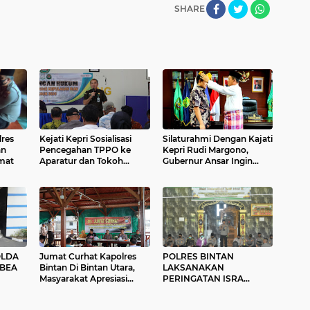
SHARE
lres
Kejati Kepri Sosialisasi
Silaturahmi Dengan Kajati
an
Pencegahan TPPO ke
Kepri Rudi Margono,
umat
Aparatur dan Tokoh
Gubernur Ansar Ingin
Masyarakat
Kolaborasi Tetap Terjaga
OLDA
Jumat Curhat Kapolres
POLRES BINTAN
 BEA
Bintan Di Bintan Utara,
LAKSANAKAN
Masyarakat Apresiasi
PERINGATAN ISRA
Kinerja Bhabinkamtibmas
MI’RAJ NABI
MUHAMMAD SAW