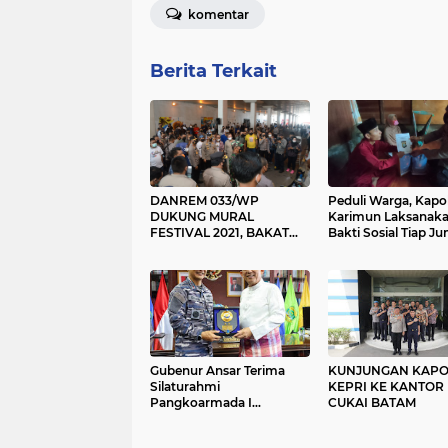
komentar
Berita Terkait
DANREM 033/WP
Peduli Warga, Kapo
DUKUNG MURAL
Karimun Laksanak
FESTIVAL 2021, BAKAT
Bakti Sosial Tiap J
SENIMAN DAPAT
TERSALURKAN
Gubenur Ansar Terima
KUNJUNGAN KAP
Silaturahmi
KEPRI KE KANTOR
Pangkoarmada I
CUKAI BATAM
Laksamana Muda TNI
Erwin S. Aldedharma