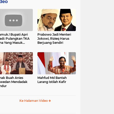
deo
muk.! Bupati Apri
Prabowo Jadi Menteri
adi: Pulangkan TKA
Jokowi, Rizieq Harus
na Yang Masuk
Berjuang Sendiri
tan, Mereka Malah
t Resah
nak Buah Anies
Mahfud Md Bantah
swedan Mendadak
Larang Istilah Kafir
ndur
Ke Halaman Video