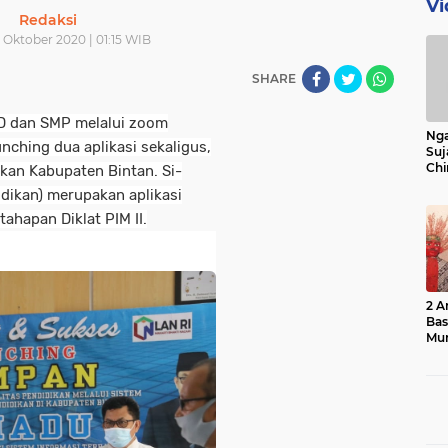
Vi
Redaksi
 Oktober 2020 | 01:15 WIB
SHARE
SD dan SMP melalui zoom
Nga
nching dua aplikasi sekaligus,
Suj
Chi
ikan Kabupaten Bintan. Si-
Bin
dikan) merupakan aplikasi
Bua
tahapan Diklat PIM II.
2 A
Ba
Mu