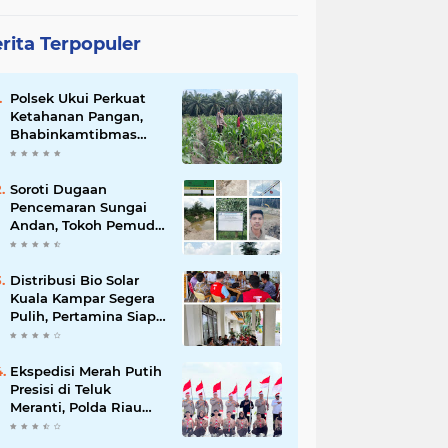
rita Terpopuler
Polsek Ukui Perkuat
Ketahanan Pangan,
Bhabinkamtibmas
Pantau Pertumbuhan
Jagung Petani di Desa
Air Hitam
Soroti Dugaan
Pencemaran Sungai
Andan, Tokoh Pemuda
Desak Investigasi PT
Gandahera Hendana
Distribusi Bio Solar
Kuala Kampar Segera
Pulih, Pertamina Siap
Bergerak
Ekspedisi Merah Putih
Presisi di Teluk
Meranti, Polda Riau
dan Polres Pelalawan
Tanam Mangrove