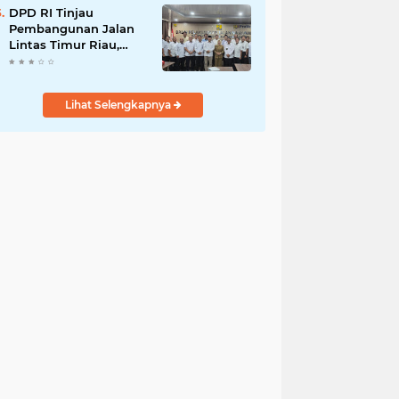
Demi Negeri
DPD RI Tinjau
Pembangunan Jalan
Lintas Timur Riau,
Senator Abdul Hamid
Tekankan Infrastruktur
Harus Profesional dan
Lihat Selengkapnya
Tepat Waktu