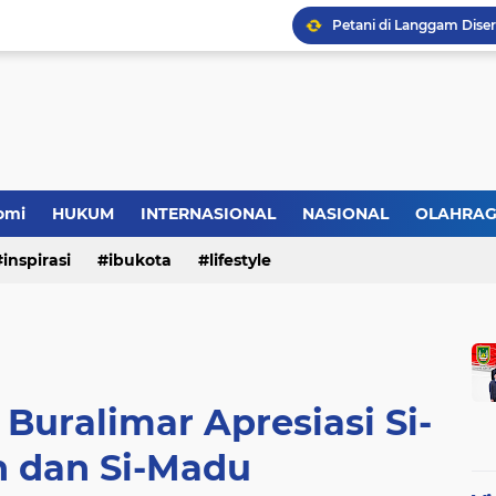
HMI Desak DPRD Pelalaw
omi
HUKUM
INTERNASIONAL
NASIONAL
OLAHRA
inspirasi
ibukota
lifestyle
 Buralimar Apresiasi Si-
 dan Si-Madu