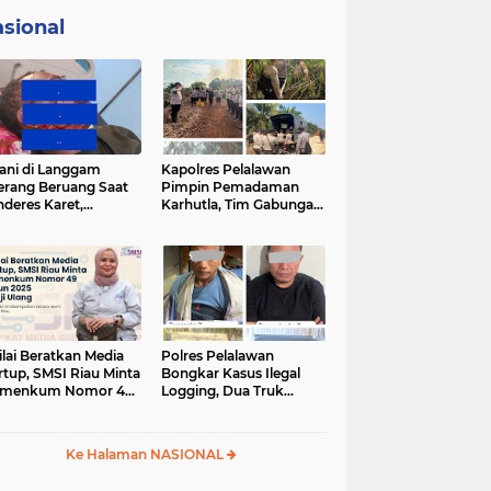
sional
ani di Langgam
Kapolres Pelalawan
erang Beruang Saat
Pimpin Pemadaman
deres Karet,
Karhutla, Tim Gabungan
SDA Riau Bergerak
Berjibaku Jinakkan Api
Lokasi
di Kerumutan
ilai Beratkan Media
Polres Pelalawan
rtup, SMSI Riau Minta
Bongkar Kasus Ilegal
rmenkum Nomor 49
Logging, Dua Truk
un 2025 Dikaji Ulang
Bermuatan 12 Kubik
Kayu Diamankan
Ke Halaman NASIONAL