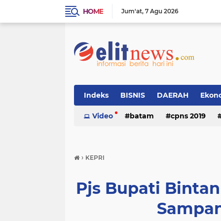
HOME
Jum'at
7 Agu 2026
Indeks
BISNIS
DAERAH
Ekon
Video
batam
cpns 2019
›
KEPRI
Pjs Bupati Bintan
Sampan