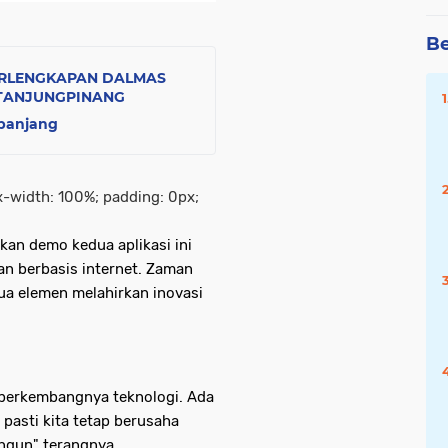
Be
ERLENGKAPAN DALMAS
 TANJUNGPINANG
rpanjang
x-width: 100%; padding: 0px;
kan demo kedua aplikasi ini
 berbasis internet. Zaman
a elemen melahirkan inovasi
ri berkembangnya teknologi. Ada
g pasti kita tetap berusaha
angun" terangnya.