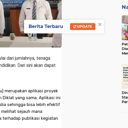
Na
×
Berita Terbaru
UPDATE
Pet
Dis
Men
ai dari jumlahnya, tenaga
BBK
ke 
didikan. Dari sini akan dapat
u) merupakan aplikasi proyek
Din
iklat yang sama. Aplikasi ini
Sta
Pe
a sehingga bisa lebih efektif
Tah
t melihat sejauh mana
 terhadap publikasi kegiatan