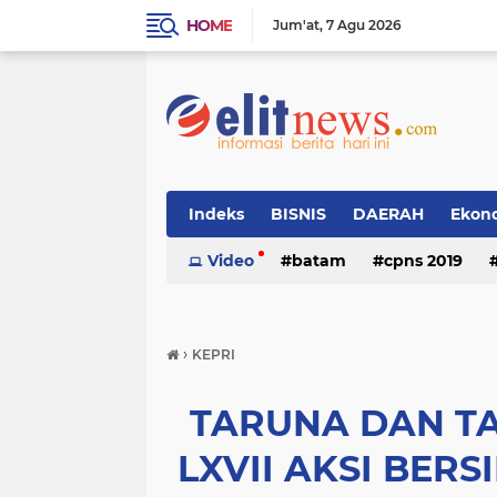
HOME
Jum'at
7 Agu 2026
Indeks
BISNIS
DAERAH
Ekon
Video
batam
cpns 2019
›
KEPRI
TARUNA DAN T
LXVII AKSI BERS