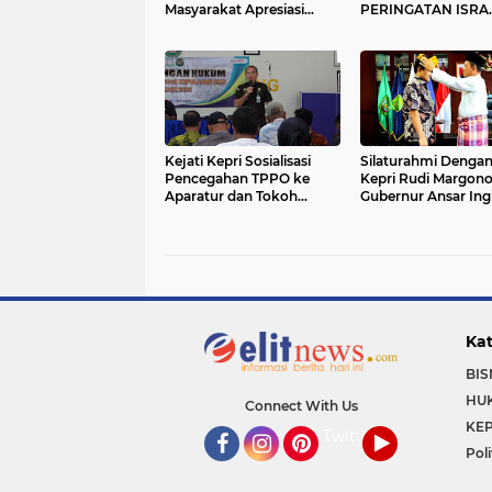
Masyarakat Apresiasi
PERINGATAN ISRA
Kinerja Bhabinkamtibmas
MI’RAJ NABI
MUHAMMAD SAW
Kejati Kepri Sosialisasi
Silaturahmi Dengan
Pencegahan TPPO ke
Kepri Rudi Margono
Aparatur dan Tokoh
Gubernur Ansar Ing
Masyarakat
Kolaborasi Tetap Te
Kat
BIS
HU
Connect With Us
KEP
Twitter
Poli
Facebook
Instagram
Pinterest
YouTube