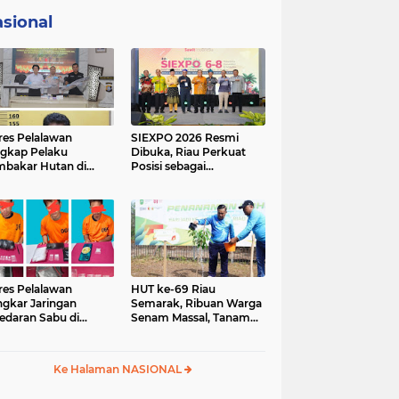
sional
res Pelalawan
SIEXPO 2026 Resmi
gkap Pelaku
Dibuka, Riau Perkuat
bakar Hutan di
Posisi sebagai
umutan, Lahan
Barometer Industri
but Dibuka untuk
Sawit Nasional
un Sawit
res Pelalawan
HUT ke-69 Riau
gkar Jaringan
Semarak, Ribuan Warga
edaran Sabu di
Senam Massal, Tanam
ggam, Tiga
2.500 Pohon dan
sangka Dibekuk
Resmikan Kantor KONI
antai
Ke Halaman NASIONAL