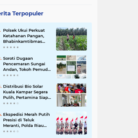
rita Terpopuler
Polsek Ukui Perkuat
Ketahanan Pangan,
Bhabinkamtibmas
Pantau Pertumbuhan
Jagung Petani di Desa
Air Hitam
Soroti Dugaan
Pencemaran Sungai
Andan, Tokoh Pemuda
Desak Investigasi PT
Gandahera Hendana
Distribusi Bio Solar
Kuala Kampar Segera
Pulih, Pertamina Siap
Bergerak
Ekspedisi Merah Putih
Presisi di Teluk
Meranti, Polda Riau
dan Polres Pelalawan
Tanam Mangrove