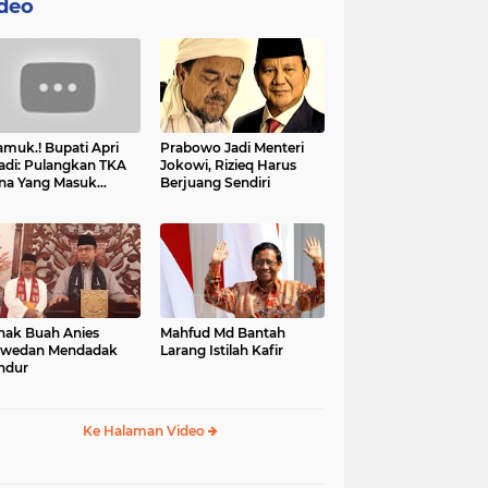
deo
muk.! Bupati Apri
Prabowo Jadi Menteri
adi: Pulangkan TKA
Jokowi, Rizieq Harus
na Yang Masuk
Berjuang Sendiri
tan, Mereka Malah
t Resah
nak Buah Anies
Mahfud Md Bantah
swedan Mendadak
Larang Istilah Kafir
ndur
Ke Halaman Video