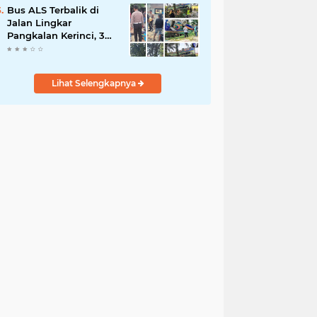
Demi Negeri
Bus ALS Terbalik di
Jalan Lingkar
Pangkalan Kerinci, 34
Penumpang Selamat,
Lima Alami Luka
Ringan
Lihat Selengkapnya