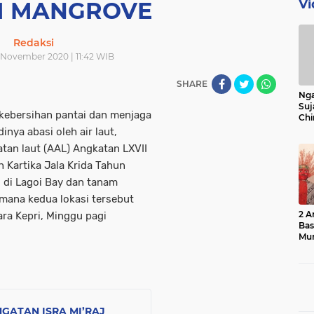
Vi
 MANGROVE
Redaksi
 November 2020 | 11:42 WIB
SHARE
Nga
Suj
ebersihan pantai dan menjaga
Chi
Bin
inya abasi oleh air laut,
Bua
tan laut (AAL) Angkatan LXVII
 Kartika Jala Krida Tahun
i di Lagoi Bay dan tanam
imana kedua lokasi tersebut
2 A
ra Kepri, Minggu pagi
Ba
Mu
GATAN ISRA MI’RAJ