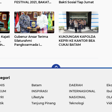
FESTIVAL 2021, BAKAT
Bakti Sosial Tiap Jumat
SENIMAN DAPAT
TERSALURKAN
 Kajati
Gubenur Ansar Terima
KUNJUNGAN KAPOLDA
,
Silaturahmi
KEPRI KE KANTOR BEA
in
Pangkoarmada I
CUKAI BATAM
rjaga
Laksamana Muda TNI
Erwin S. Aldedharma
egori
NIS
Batam
DAERAH
Ek
KUM
INSPIRASI
INTERNASIONAL
Ibu
RI
Lifestyle
NASIONAL
OL
tik
Tanjung Pinang
Teknologi
Vid