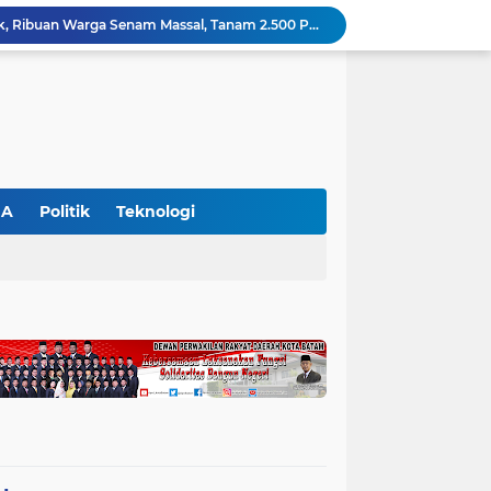
HUT ke-69 Riau Semarak, Ribuan Warga Senam Massal, Tanam 2.500 Pohon dan Resmikan Kantor KONI
Pemkab Pelalawan Bentuk Tim Verifikasi, Penyelesaian Konflik Lahan PT Arara Abadi dan Warga Mak Teduh Masuki Babak Baru
WALHI Riau Desak Penegakan Hukum Usai Dugaan Pencemaran Sungai Reteh oleh Aktivitas Tambang PT BPP
BBKSDA Riau Perkuat Sinergi Tangani Teror Monyet di Tembilahan, Keselamatan Warga Jadi Prioritas
BBKSDA Riau Gerak Cepat Tangani Konflik Beruang Madu di Pelalawan, Keselamatan Warga Jadi Prioritas
Hari Kedua SIEXPO 2026 Makin Bergairah, Transaksi Tembus Rp1,05 Miliar dan Dorongan Palm Oil Institute Menguat
Polres Pelalawan Tangkap Pelaku Pembakar Hutan di Kerumutan, Lahan Gambut Dibuka untuk Kebun Sawit
SIEXPO 2026 Resmi Dibuka, Riau Perkuat Posisi sebagai Barometer Industri Sawit Nasional
GA
Politik
Teknologi
Polres Pelalawan Bongkar Jaringan Peredaran Sabu di Langgam, Tiga Tersangka Dibekuk Berantai