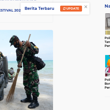
×
Na
Berita Terbaru
UPDATE
TIVAL 2021, BAKAT
Pol
Tan
Pem
Ker
Gam
Keb
Pol
Bon
Per
Lan
Ter
Ber