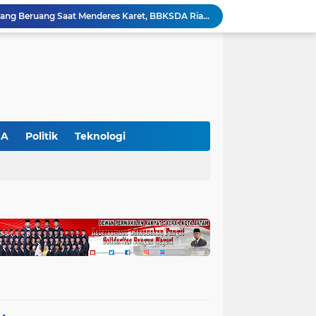
Petani di Langgam Diserang Beruang Saat Menderes Karet, BBKSDA Riau Bergerak ke Lokasi
Kapolres Pelalawan Pimpin Pemadaman Karhutla, Tim Gabungan Berjibaku Jinakkan Api di Kerumutan
Dinilai Beratkan Media Startup, SMSI Riau Minta Permenkum Nomor 49 Tahun 2025 Dikaji Ulang
Polres Pelalawan Bongkar Kasus Ilegal Logging, Dua Truk Bermuatan 12 Kubik Kayu Diamankan
Parmahan Pangaribuan Kembali Pimpin SPSI NIBA Pelalawan, Muscab II Perkuat Soliditas Buruh
an Awasi Pelayanan Rumah Sakit Secara Serius
Polsek Ukui Perkuat Ketahanan Pangan, Bhabinkamtibmas Pantau Pertumbuhan Jagung Petani di Desa Air Hitam
Ekspedisi Merah Putih Presisi di Teluk Meranti, Polda Riau dan Polres Pelalawan Tanam Mangrove Demi Negeri
GA
Politik
Teknologi
Gajah Legendaris Jovi Tutup Usia, BBKSDA Riau Kehilangan Pejuang Konservasi Andalan
Polsek Bunut Perkuat Ketahanan Pangan, Pantau Langsung Pertumbuhan Jagung Pipil di Desa Petani