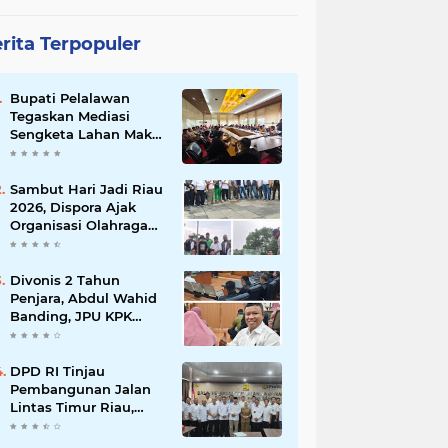
rita Terpopuler
Bupati Pelalawan
Tegaskan Mediasi
Sengketa Lahan Mak
Teduh Dilanjutkan, PT
Arara Abadi Diminta
Hadir pada Pertemuan
Sambut Hari Jadi Riau
Berikutnya
2026, Dispora Ajak
Organisasi Olahraga
Gotong Royong
Percantik Stadion
Utama Riau
Divonis 2 Tahun
Penjara, Abdul Wahid
Banding, JPU KPK
Masih Pikir-Pikir
DPD RI Tinjau
Pembangunan Jalan
Lintas Timur Riau,
Senator Abdul Hamid
Tekankan Infrastruktur