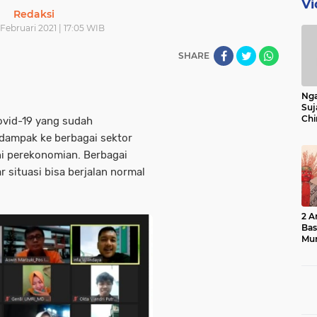
Vi
Redaksi
 Februari 2021 | 17:05 WIB
SHARE
Nga
Suj
Chi
vid-19 yang sudah
Bin
 dampak ke berbagai sektor
Bua
ni perekonomian. Berbagai
 situasi bisa berjalan normal
2 A
Ba
Mu