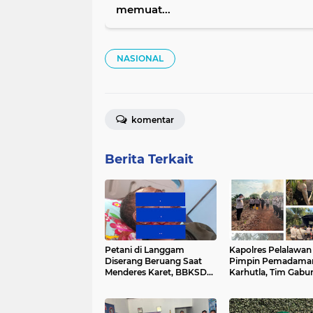
memuat...
NASIONAL
komentar
Berita Terkait
Petani di Langgam
Kapolres Pelalawan
Diserang Beruang Saat
Pimpin Pemadama
Menderes Karet, BBKSDA
Karhutla, Tim Gabu
Riau Bergerak ke Lokasi
Berjibaku Jinakkan 
Kerumutan