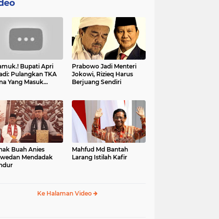
deo
muk.! Bupati Apri
Prabowo Jadi Menteri
adi: Pulangkan TKA
Jokowi, Rizieq Harus
na Yang Masuk
Berjuang Sendiri
tan, Mereka Malah
t Resah
nak Buah Anies
Mahfud Md Bantah
swedan Mendadak
Larang Istilah Kafir
ndur
Ke Halaman Video