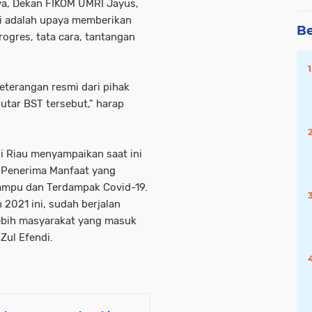
ya, Dekan FIKOM UMRI Jayus,
ni adalah upaya memberikan
Be
gres, tata cara, tantangan
keterangan resmi dari pihak
tar BST tersebut," harap
si Riau menyampaikan saat ini
 Penerima Manfaat yang
mampu dan Terdampak Covid-19.
2021 ini, sudah berjalan
lebih masyarakat yang masuk
 Zul Efendi.