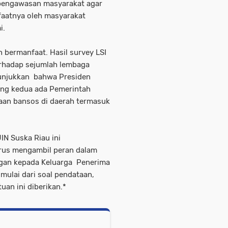
 pengawasan masyarakat agar
faatnya oleh masyarakat
i.
 bermanfaat. Hasil survey LSI
erhadap sejumlah lembaga
unjukkan bahwa Presiden
ang kedua ada Pemerintah
aan bansos di daerah termasuk
N Suska Riau ini
rus mengambil peran dalam
ngan kepada Keluarga Penerima
ulai dari soal pendataan,
uan ini diberikan.*