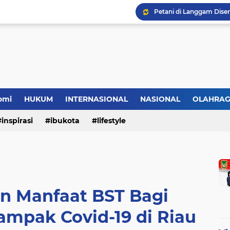
HMI Desak DPRD Pelalaw
omi
HUKUM
INTERNASIONAL
NASIONAL
OLAHRA
inspirasi
ibukota
lifestyle
n Manfaat BST Bagi
ampak Covid-19 di Riau