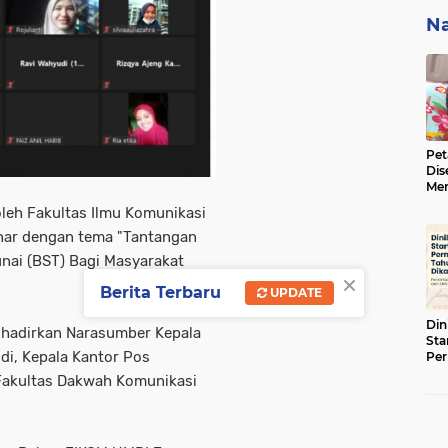
Na
Pet
Dis
Men
BBK
 oleh Fakultas Ilmu Komunikasi
ke 
nar dengan tema "Tantangan
nai (BST) Bagi Masyarakat
×
Berita Terbaru
UPDATE
Din
ghadirkan Narasumber Kepala
Sta
ndi, Kepala Kantor Pos
Pe
Tah
Fakultas Dakwah Komunikasi