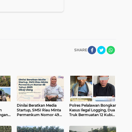
SHARE
Dinilai Beratkan Media
Polres Pelalawan Bongkar
n
Startup, SMSI Riau Minta
Kasus Ilegal Logging, Dua
ngan
Permenkum Nomor 49
Truk Bermuatan 12 Kubik
Api di
Tahun 2025 Dikaji Ulang
Kayu Diamankan