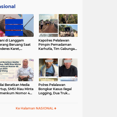
sional
ani di Langgam
Kapolres Pelalawan
erang Beruang Saat
Pimpin Pemadaman
deres Karet,
Karhutla, Tim Gabungan
SDA Riau Bergerak
Berjibaku Jinakkan Api
Lokasi
di Kerumutan
ilai Beratkan Media
Polres Pelalawan
rtup, SMSI Riau Minta
Bongkar Kasus Ilegal
rmenkum Nomor 49
Logging, Dua Truk
un 2025 Dikaji Ulang
Bermuatan 12 Kubik
Kayu Diamankan
Ke Halaman NASIONAL