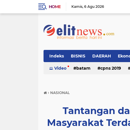
HOME
Kamis
6 Agu 2026
Indeks
BISNIS
DAERAH
Ekon
Video
batam
cpns 2019
›
NASIONAL
Tantangan da
Masyarakat Terd