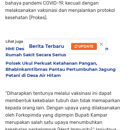
bahaya pandemi COVID-19, kecuali dengan
melaksanakan vaksinasi dan menjalankan protokol
kesehatan (Prokes).
×
Lihat juga
Berita Terbaru
UPDATE
HMI Desak DPRD Pelalawan Awasi Pelayanan
Rumah Sakit Secara Serius
Polsek Ukui Perkuat Ketahanan Pangan,
Bhabinkamtibmas Pantau Pertumbuhan Jagung
Petani di Desa Air Hitam
“Diharapkan tentunya melalui vaksinasi ini dapat
membentuk kekebalan tubuh dan tidak memaparkan
kepada orang lain. Dengan upaya yang dilaksanakan
oleh Forkopimda yang dipimpin Bupati Kampar
merupakan salah satu upaya menumbuhkan
kekebalan perkelompok (Herd Immunity),” lanjutnya.