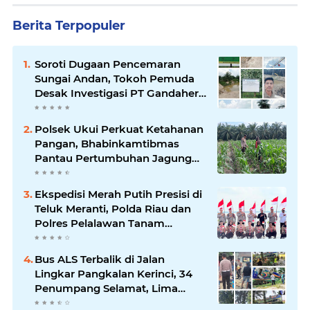
Berita Terpopuler
Soroti Dugaan Pencemaran
Sungai Andan, Tokoh Pemuda
Desak Investigasi PT Gandahera
Hendana
Polsek Ukui Perkuat Ketahanan
Pangan, Bhabinkamtibmas
Pantau Pertumbuhan Jagung
Petani di Desa Air Hitam
Ekspedisi Merah Putih Presisi di
Teluk Meranti, Polda Riau dan
Polres Pelalawan Tanam
Mangrove Demi Negeri
Bus ALS Terbalik di Jalan
Lingkar Pangkalan Kerinci, 34
Penumpang Selamat, Lima
Alami Luka Ringan