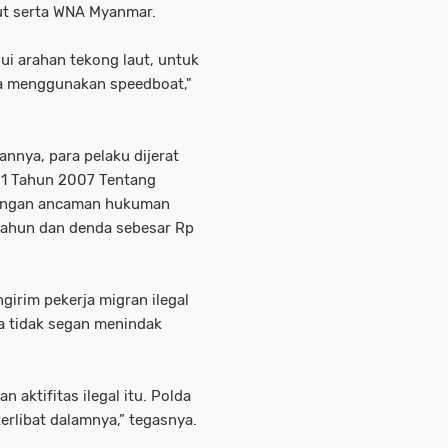
mut serta WNA Myanmar.
sui arahan tekong laut, untuk
a menggunakan speedboat,"
nya, para pelaku dijerat
21 Tahun 2007 Tentang
engan ancaman hukuman
 tahun dan denda sebesar Rp
girim pekerja migran ilegal
a tidak segan menindak
 aktifitas ilegal itu. Polda
erlibat dalamnya,” tegasnya.