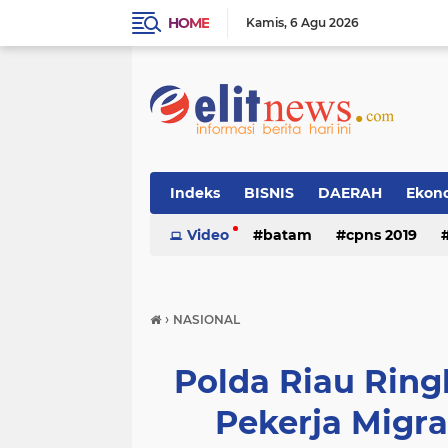
HOME
Kamis
6 Agu 2026
Indeks
BISNIS
DAERAH
Ekon
Video
batam
cpns 2019
›
NASIONAL
Polda Riau Ring
Pekerja Migra