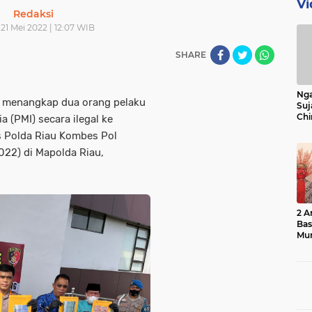
Vi
Redaksi
 21 Mei 2022 | 12:07 WIB
SHARE
Nga
 menangkap dua orang pelaku
Suj
Chi
a (PMI) secara ilegal ke
Bin
s Polda Riau Kombes Pol
Bua
22) di Mapolda Riau,
2 A
Ba
Mu