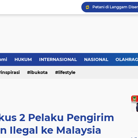
HMI Desak DPRD Pelalaw
omi
HUKUM
INTERNASIONAL
NASIONAL
OLAHRA
inspirasi
ibukota
lifestyle
kus 2 Pelaku Pengirim
n Ilegal ke Malaysia