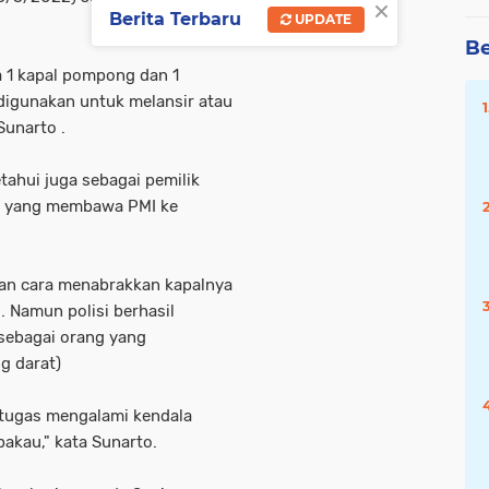
×
Berita Terbaru
UPDATE
Be
 1 kapal pompong dan 1
 digunakan untuk melansir atau
Sunarto .
tahui juga sebagai pemilik
g yang membawa PMI ke
gan cara menabrakkan kapalnya
. Namun polisi berhasil
sebagai orang yang
g darat)
etugas mengalami kendala
akau," kata Sunarto.