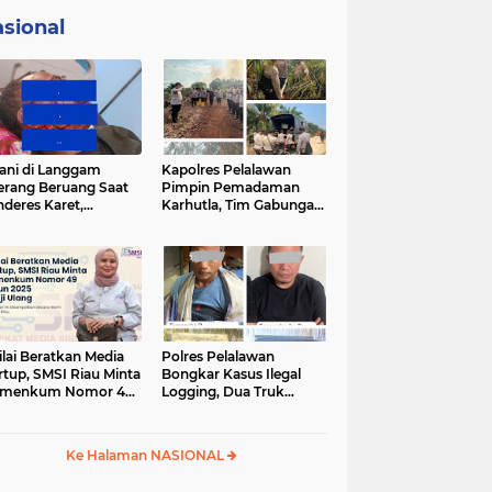
sional
ani di Langgam
Kapolres Pelalawan
erang Beruang Saat
Pimpin Pemadaman
deres Karet,
Karhutla, Tim Gabungan
SDA Riau Bergerak
Berjibaku Jinakkan Api
Lokasi
di Kerumutan
ilai Beratkan Media
Polres Pelalawan
rtup, SMSI Riau Minta
Bongkar Kasus Ilegal
rmenkum Nomor 49
Logging, Dua Truk
un 2025 Dikaji Ulang
Bermuatan 12 Kubik
Kayu Diamankan
Ke Halaman NASIONAL