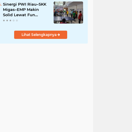
Sinergi PWI Riau–SKK
Migas–EMP Makin
Solid Lewat Fun
Pingpong Competition
2026
Lihat Selengkapnya