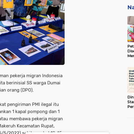
Na
Pet
Dis
Men
BBK
ke 
iman pekerja migran lndonesia
ita berinisial SS warga Dumai
ian orang (DPO).
Din
Sta
at pengiriman PMI ilegal itu
Pe
ankan 1 kapal pompong dan 1
Tah
 atau membawa pekerja migran
Makeruh Kecamatan Rupat,
5/5/2022) sekitar pukul 18.45