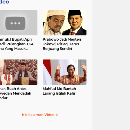
deo
muk.! Bupati Apri
Prabowo Jadi Menteri
adi: Pulangkan TKA
Jokowi, Rizieq Harus
na Yang Masuk
Berjuang Sendiri
tan, Mereka Malah
t Resah
nak Buah Anies
Mahfud Md Bantah
swedan Mendadak
Larang Istilah Kafir
ndur
Ke Halaman Video