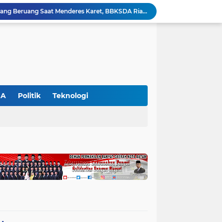
Petani di Langgam Diserang Beruang Saat Menderes Karet, BBKSDA Riau Bergerak ke Lokasi
Kapolres Pelalawan Pimpin Pemadaman Karhutla, Tim Gabungan Berjibaku Jinakkan Api di Kerumutan
Dinilai Beratkan Media Startup, SMSI Riau Minta Permenkum Nomor 49 Tahun 2025 Dikaji Ulang
Polres Pelalawan Bongkar Kasus Ilegal Logging, Dua Truk Bermuatan 12 Kubik Kayu Diamankan
Parmahan Pangaribuan Kembali Pimpin SPSI NIBA Pelalawan, Muscab II Perkuat Soliditas Buruh
an Awasi Pelayanan Rumah Sakit Secara Serius
Polsek Ukui Perkuat Ketahanan Pangan, Bhabinkamtibmas Pantau Pertumbuhan Jagung Petani di Desa Air Hitam
Ekspedisi Merah Putih Presisi di Teluk Meranti, Polda Riau dan Polres Pelalawan Tanam Mangrove Demi Negeri
GA
Politik
Teknologi
Gajah Legendaris Jovi Tutup Usia, BBKSDA Riau Kehilangan Pejuang Konservasi Andalan
Polsek Bunut Perkuat Ketahanan Pangan, Pantau Langsung Pertumbuhan Jagung Pipil di Desa Petani