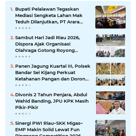
Bupati Pelalawan Tegaskan
Mediasi Sengketa Lahan Mak
Teduh Dilanjutkan, PT Arara
Abadi Diminta Hadir pada
Pertemuan Berikutnya
Sambut Hari Jadi Riau 2026,
Dispora Ajak Organisasi
Olahraga Gotong Royong
Percantik Stadion Utama Riau
Panen Jagung Kuartal III, Polsek
Bandar Sei Kijang Perkuat
Ketahanan Pangan dan Dorong
Produktivitas Petani
Divonis 2 Tahun Penjara, Abdul
Wahid Banding, JPU KPK Masih
Pikir-Pikir
Sinergi PWI Riau–SKK Migas–
EMP Makin Solid Lewat Fun
Pingpong Competition 2026