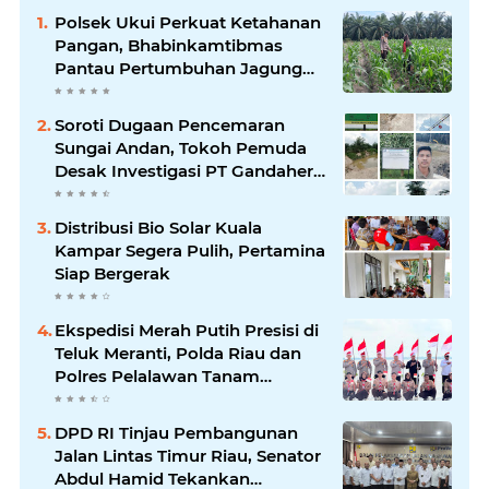
Polsek Ukui Perkuat Ketahanan
Pangan, Bhabinkamtibmas
Pantau Pertumbuhan Jagung
Petani di Desa Air Hitam
Soroti Dugaan Pencemaran
Sungai Andan, Tokoh Pemuda
Desak Investigasi PT Gandahera
Hendana
Distribusi Bio Solar Kuala
Kampar Segera Pulih, Pertamina
Siap Bergerak
Ekspedisi Merah Putih Presisi di
Teluk Meranti, Polda Riau dan
Polres Pelalawan Tanam
Mangrove Demi Negeri
DPD RI Tinjau Pembangunan
Jalan Lintas Timur Riau, Senator
Abdul Hamid Tekankan