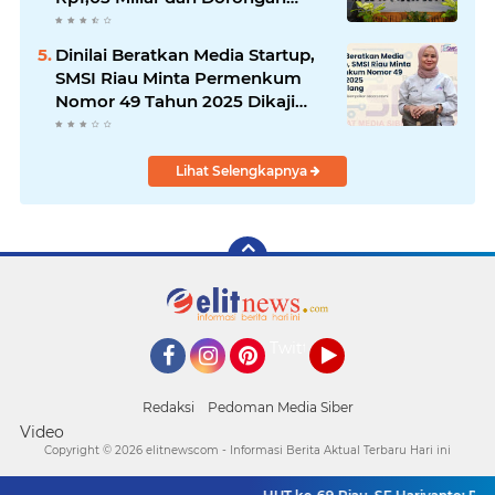
Palm Oil Institute Menguat
Dinilai Beratkan Media Startup,
SMSI Riau Minta Permenkum
Nomor 49 Tahun 2025 Dikaji
Ulang
Lihat Selengkapnya
Twitter
Facebook
Instagram
Pinterest
YouTube
Redaksi
Pedoman Media Siber
Video
Copyright ©
2026 elitnewscom - Informasi Berita Aktual Terbaru Hari ini