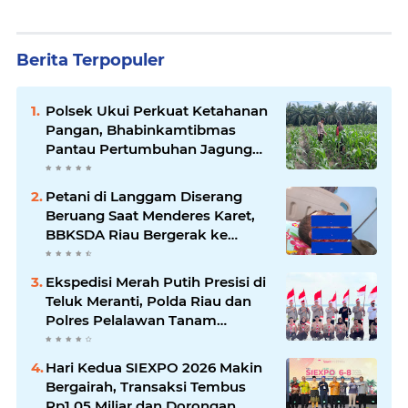
Berita Terpopuler
Polsek Ukui Perkuat Ketahanan
Pangan, Bhabinkamtibmas
Pantau Pertumbuhan Jagung
Petani di Desa Air Hitam
Petani di Langgam Diserang
Beruang Saat Menderes Karet,
BBKSDA Riau Bergerak ke
Lokasi
Ekspedisi Merah Putih Presisi di
Teluk Meranti, Polda Riau dan
Polres Pelalawan Tanam
Mangrove Demi Negeri
Hari Kedua SIEXPO 2026 Makin
Bergairah, Transaksi Tembus
Rp1,05 Miliar dan Dorongan