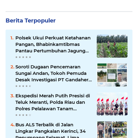
Berita Terpopuler
Polsek Ukui Perkuat Ketahanan
Pangan, Bhabinkamtibmas
Pantau Pertumbuhan Jagung
Petani di Desa Air Hitam
Soroti Dugaan Pencemaran
Sungai Andan, Tokoh Pemuda
Desak Investigasi PT Gandahera
Hendana
Ekspedisi Merah Putih Presisi di
Teluk Meranti, Polda Riau dan
Polres Pelalawan Tanam
Mangrove Demi Negeri
Bus ALS Terbalik di Jalan
Lingkar Pangkalan Kerinci, 34
Penumpang Selamat, Lima