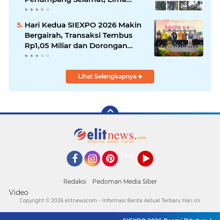
Alami Luka Ringan
Hari Kedua SIEXPO 2026 Makin
Bergairah, Transaksi Tembus
Rp1,05 Miliar dan Dorongan
Palm Oil Institute Menguat
Lihat Selengkapnya
Twitter
Facebook
Instagram
Pinterest
YouTube
Redaksi
Pedoman Media Siber
Video
Copyright ©
2026 elitnewscom - Informasi Berita Aktual Terbaru Hari ini