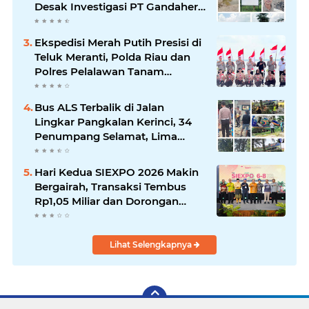
Desak Investigasi PT Gandahera
Hendana
Ekspedisi Merah Putih Presisi di
Teluk Meranti, Polda Riau dan
Polres Pelalawan Tanam
Mangrove Demi Negeri
Bus ALS Terbalik di Jalan
Lingkar Pangkalan Kerinci, 34
Penumpang Selamat, Lima
Alami Luka Ringan
Hari Kedua SIEXPO 2026 Makin
Bergairah, Transaksi Tembus
Rp1,05 Miliar dan Dorongan
Palm Oil Institute Menguat
Lihat Selengkapnya