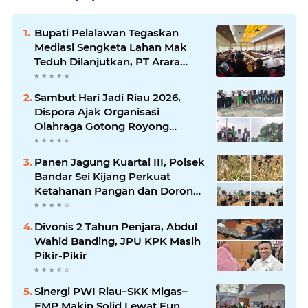
Bupati Pelalawan Tegaskan
Mediasi Sengketa Lahan Mak
Teduh Dilanjutkan, PT Arara
Abadi Diminta Hadir pada
Pertemuan Berikutnya
Sambut Hari Jadi Riau 2026,
Dispora Ajak Organisasi
Olahraga Gotong Royong
Percantik Stadion Utama Riau
Panen Jagung Kuartal III, Polsek
Bandar Sei Kijang Perkuat
Ketahanan Pangan dan Dorong
Produktivitas Petani
Divonis 2 Tahun Penjara, Abdul
Wahid Banding, JPU KPK Masih
Pikir-Pikir
Sinergi PWI Riau–SKK Migas–
EMP Makin Solid Lewat Fun