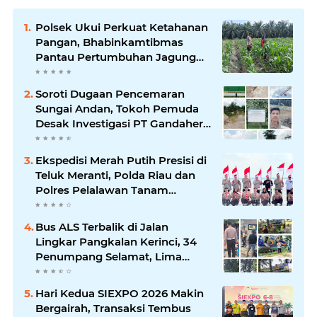
Polsek Ukui Perkuat Ketahanan
Pangan, Bhabinkamtibmas
Pantau Pertumbuhan Jagung
Petani di Desa Air Hitam
Soroti Dugaan Pencemaran
Sungai Andan, Tokoh Pemuda
Desak Investigasi PT Gandahera
Hendana
Ekspedisi Merah Putih Presisi di
Teluk Meranti, Polda Riau dan
Polres Pelalawan Tanam
Mangrove Demi Negeri
Bus ALS Terbalik di Jalan
Lingkar Pangkalan Kerinci, 34
Penumpang Selamat, Lima
Alami Luka Ringan
Hari Kedua SIEXPO 2026 Makin
Bergairah, Transaksi Tembus