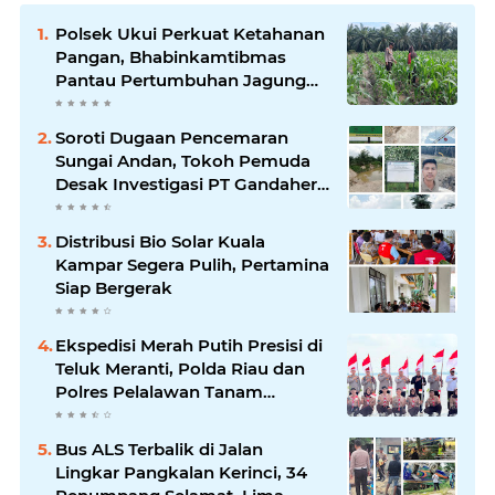
Polsek Ukui Perkuat Ketahanan
Pangan, Bhabinkamtibmas
Pantau Pertumbuhan Jagung
Petani di Desa Air Hitam
Soroti Dugaan Pencemaran
Sungai Andan, Tokoh Pemuda
Desak Investigasi PT Gandahera
Hendana
Distribusi Bio Solar Kuala
Kampar Segera Pulih, Pertamina
Siap Bergerak
Ekspedisi Merah Putih Presisi di
Teluk Meranti, Polda Riau dan
Polres Pelalawan Tanam
Mangrove Demi Negeri
Bus ALS Terbalik di Jalan
Lingkar Pangkalan Kerinci, 34