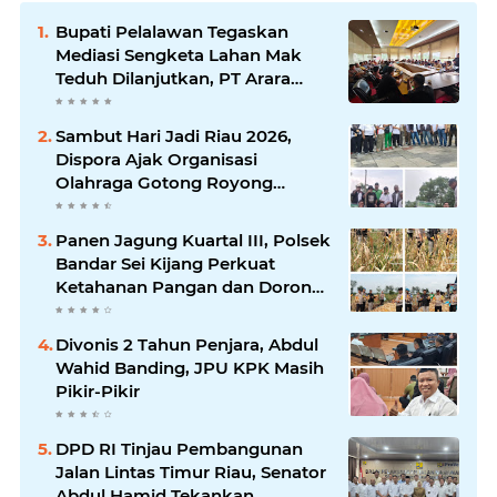
Bupati Pelalawan Tegaskan
Mediasi Sengketa Lahan Mak
Teduh Dilanjutkan, PT Arara
Abadi Diminta Hadir pada
Pertemuan Berikutnya
Sambut Hari Jadi Riau 2026,
Dispora Ajak Organisasi
Olahraga Gotong Royong
Percantik Stadion Utama Riau
Panen Jagung Kuartal III, Polsek
Bandar Sei Kijang Perkuat
Ketahanan Pangan dan Dorong
Produktivitas Petani
Divonis 2 Tahun Penjara, Abdul
Wahid Banding, JPU KPK Masih
Pikir-Pikir
DPD RI Tinjau Pembangunan
Jalan Lintas Timur Riau, Senator
Abdul Hamid Tekankan