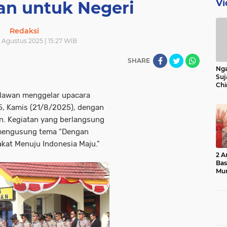
Vi
an untuk Negeri
Redaksi
 Agustus 2025 | 15:27 WIB
SHARE
Nga
Suj
Chi
Bin
lawan menggelar upacara
Bua
5, Kamis (21/8/2025), dengan
. Kegiatan yang berlangsung
 mengusung tema “Dengan
kat Menuju Indonesia Maju.”
2 A
Ba
Mu