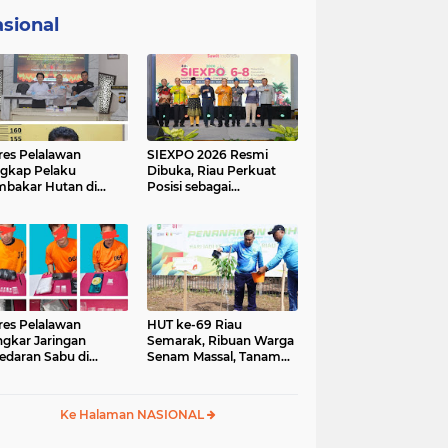
sional
res Pelalawan
SIEXPO 2026 Resmi
gkap Pelaku
Dibuka, Riau Perkuat
bakar Hutan di
Posisi sebagai
umutan, Lahan
Barometer Industri
but Dibuka untuk
Sawit Nasional
un Sawit
res Pelalawan
HUT ke-69 Riau
gkar Jaringan
Semarak, Ribuan Warga
edaran Sabu di
Senam Massal, Tanam
ggam, Tiga
2.500 Pohon dan
sangka Dibekuk
Resmikan Kantor KONI
antai
Ke Halaman NASIONAL