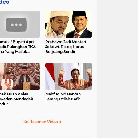
deo
muk.! Bupati Apri
Prabowo Jadi Menteri
adi: Pulangkan TKA
Jokowi, Rizieq Harus
na Yang Masuk
Berjuang Sendiri
tan, Mereka Malah
t Resah
nak Buah Anies
Mahfud Md Bantah
swedan Mendadak
Larang Istilah Kafir
ndur
Ke Halaman Video