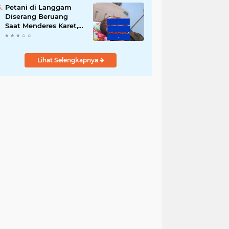
Ringan
Petani di Langgam
Diserang Beruang
Saat Menderes Karet,
BBKSDA Riau
Bergerak ke Lokasi
Lihat Selengkapnya