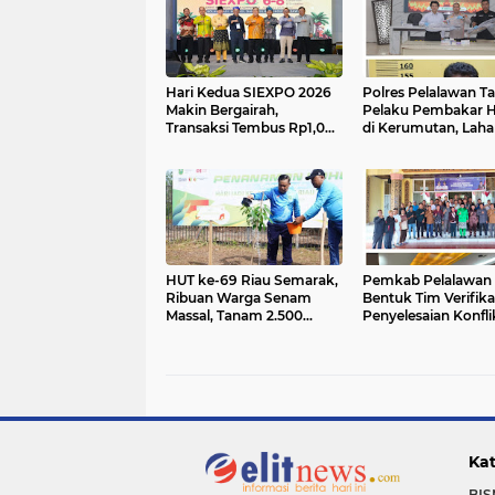
Hari Kedua SIEXPO 2026
Polres Pelalawan T
Makin Bergairah,
Pelaku Pembakar 
Transaksi Tembus Rp1,05
di Kerumutan, Laha
Miliar dan Dorongan Palm
Gambut Dibuka un
Oil Institute Menguat
Kebun Sawit
HUT ke-69 Riau Semarak,
Pemkab Pelalawan
Ribuan Warga Senam
Bentuk Tim Verifikas
Massal, Tanam 2.500
Penyelesaian Konfli
Pohon dan Resmikan
Lahan PT Arara Aba
Kantor KONI
Warga Mak Teduh M
Babak Baru
Kat
BIS