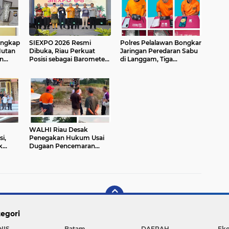
angkap
SIEXPO 2026 Resmi
Polres Pelalawan Bongkar
Hutan
Dibuka, Riau Perkuat
Jaringan Peredaran Sabu
n
Posisi sebagai Barometer
di Langgam, Tiga
tuk
Industri Sawit Nasional
Tersangka Dibekuk
Berantai
WALHI Riau Desak
i,
Penegakan Hukum Usai
k
Dugaan Pencemaran
di dan
Sungai Reteh oleh
asuki
Aktivitas Tambang PT
BPP
egori
NIS
Batam
DAERAH
Ek