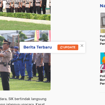
Na
Pol
Tan
×
Pem
Berita Terbaru
UPDATE
Ker
Gam
Keb
Pol
Bon
Per
Lan
Ter
Ber
ara, SIK bertindak langsung
ng jalannya upacara, Kasat