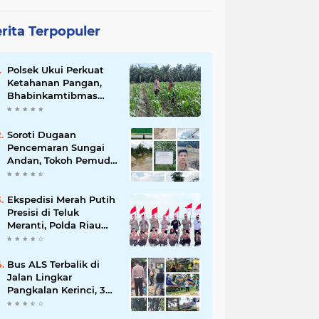
rita Terpopuler
Polsek Ukui Perkuat
Ketahanan Pangan,
Bhabinkamtibmas
Pantau Pertumbuhan
Jagung Petani di Desa
Air Hitam
Soroti Dugaan
Pencemaran Sungai
Andan, Tokoh Pemuda
Desak Investigasi PT
Gandahera Hendana
Ekspedisi Merah Putih
Presisi di Teluk
Meranti, Polda Riau
dan Polres Pelalawan
Tanam Mangrove
Demi Negeri
Bus ALS Terbalik di
Jalan Lingkar
Pangkalan Kerinci, 34
Penumpang Selamat,
Lima Alami Luka