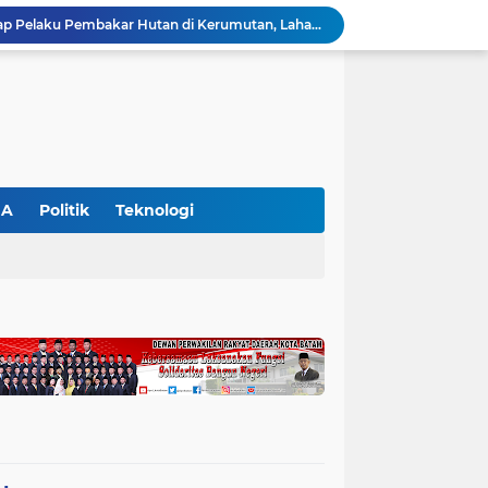
Polres Pelalawan Tangkap Pelaku Pembakar Hutan di Kerumutan, Lahan Gambut Dibuka untuk Kebun Sawit
SIEXPO 2026 Resmi Dibuka, Riau Perkuat Posisi sebagai Barometer Industri Sawit Nasional
Polres Pelalawan Bongkar Jaringan Peredaran Sabu di Langgam, Tiga Tersangka Dibekuk Berantai
HUT ke-69 Riau Semarak, Ribuan Warga Senam Massal, Tanam 2.500 Pohon dan Resmikan Kantor KONI
Pemkab Pelalawan Bentuk Tim Verifikasi, Penyelesaian Konflik Lahan PT Arara Abadi dan Warga Mak Teduh Masuki Babak Baru
WALHI Riau Desak Penegakan Hukum Usai Dugaan Pencemaran Sungai Reteh oleh Aktivitas Tambang PT BPP
BBKSDA Riau Perkuat Sinergi Tangani Teror Monyet di Tembilahan, Keselamatan Warga Jadi Prioritas
BBKSDA Riau Gerak Cepat Tangani Konflik Beruang Madu di Pelalawan, Keselamatan Warga Jadi Prioritas
GA
Politik
Teknologi
Hari Kedua SIEXPO 2026 Makin Bergairah, Transaksi Tembus Rp1,05 Miliar dan Dorongan Palm Oil Institute Menguat