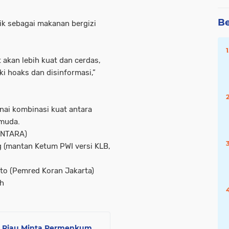
Be
ik sebagai makanan bergizi
 akan lebih kuat dan cerdas,
i hoaks dan disinformasi,”
nai kombinasi kuat antara
 muda.
ANTARA)
 (mantan Ketum PWI versi KLB,
o (Pemred Koran Jakarta)
oh
SI Riau Minta Permenkum