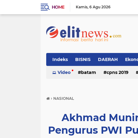
HOME
Kamis
6 Agu 2026
Indeks
BISNIS
DAERAH
Ekon
Video
batam
cpns 2019
›
NASIONAL
Akhmad Muni
Pengurus PWI Pu