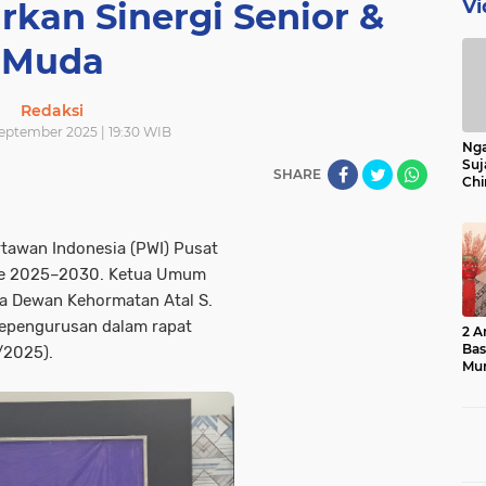
Vi
rkan Sinergi Senior &
Muda
Redaksi
September 2025 | 19:30 WIB
Nga
Suj
SHARE
Chi
Bin
Bua
awan Indonesia (PWI) Pusat
ode 2025–2030. Ketua Umum
a Dewan Kehormatan Atal S.
epengurusan dalam rapat
2 A
Ba
/2025).
Mu