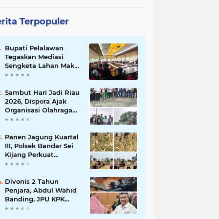
rita Terpopuler
Bupati Pelalawan
Tegaskan Mediasi
Sengketa Lahan Mak
Teduh Dilanjutkan, PT
Arara Abadi Diminta
Hadir pada Pertemuan
Sambut Hari Jadi Riau
Berikutnya
2026, Dispora Ajak
Organisasi Olahraga
Gotong Royong
Percantik Stadion
Utama Riau
Panen Jagung Kuartal
III, Polsek Bandar Sei
Kijang Perkuat
Ketahanan Pangan
dan Dorong
Produktivitas Petani
Divonis 2 Tahun
Penjara, Abdul Wahid
Banding, JPU KPK
Masih Pikir-Pikir