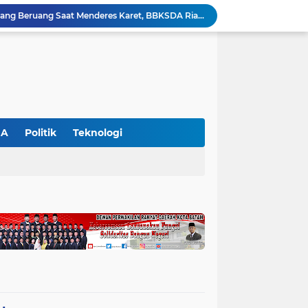
Petani di Langgam Diserang Beruang Saat Menderes Karet, BBKSDA Riau Bergerak ke Lokasi
Kapolres Pelalawan Pimpin Pemadaman Karhutla, Tim Gabungan Berjibaku Jinakkan Api di Kerumutan
Dinilai Beratkan Media Startup, SMSI Riau Minta Permenkum Nomor 49 Tahun 2025 Dikaji Ulang
Polres Pelalawan Bongkar Kasus Ilegal Logging, Dua Truk Bermuatan 12 Kubik Kayu Diamankan
Parmahan Pangaribuan Kembali Pimpin SPSI NIBA Pelalawan, Muscab II Perkuat Soliditas Buruh
an Awasi Pelayanan Rumah Sakit Secara Serius
Polsek Ukui Perkuat Ketahanan Pangan, Bhabinkamtibmas Pantau Pertumbuhan Jagung Petani di Desa Air Hitam
Ekspedisi Merah Putih Presisi di Teluk Meranti, Polda Riau dan Polres Pelalawan Tanam Mangrove Demi Negeri
GA
Politik
Teknologi
Gajah Legendaris Jovi Tutup Usia, BBKSDA Riau Kehilangan Pejuang Konservasi Andalan
Polsek Bunut Perkuat Ketahanan Pangan, Pantau Langsung Pertumbuhan Jagung Pipil di Desa Petani