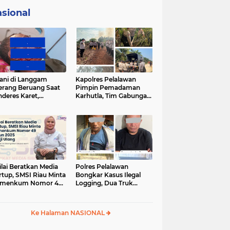
sional
ani di Langgam
Kapolres Pelalawan
erang Beruang Saat
Pimpin Pemadaman
deres Karet,
Karhutla, Tim Gabungan
SDA Riau Bergerak
Berjibaku Jinakkan Api
Lokasi
di Kerumutan
ilai Beratkan Media
Polres Pelalawan
rtup, SMSI Riau Minta
Bongkar Kasus Ilegal
rmenkum Nomor 49
Logging, Dua Truk
un 2025 Dikaji Ulang
Bermuatan 12 Kubik
Kayu Diamankan
Ke Halaman NASIONAL