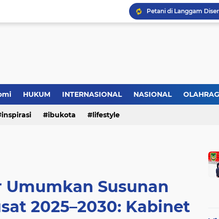
HMI Desak DPRD Pelalaw
omi
HUKUM
INTERNASIONAL
NASIONAL
OLAHRA
inspirasi
ibukota
lifestyle
r Umumkan Susunan
sat 2025–2030: Kabinet