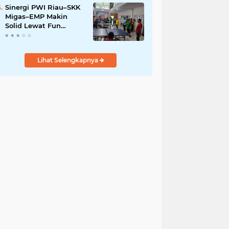
Sinergi PWI Riau–SKK
Migas–EMP Makin
Solid Lewat Fun
Pingpong Competition
2026
Lihat Selengkapnya