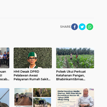
SHARE
buan
HMI Desak DPRD
Polsek Ukui Perkuat
SI
Pelalawan Awasi
Ketahanan Pangan,
uscab
Pelayanan Rumah Sakit
Bhabinkamtibmas
 Buruh
Secara Serius
Pantau Pertumbuhan
Jagung Petani di Desa Air
Hitam