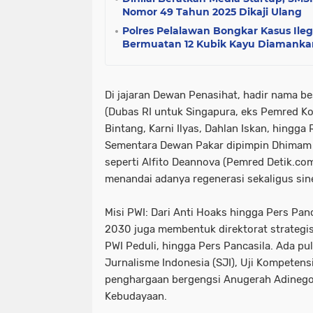
Nomor 49 Tahun 2025 Dikaji Ulang
Polres Pelalawan Bongkar Kasus Ileg
Bermuatan 12 Kubik Kayu Diamanka
Di jajaran Dewan Penasihat, hadir nama b
(Dubas RI untuk Singapura, eks Pemred K
Bintang, Karni Ilyas, Dahlan Iskan, hingga 
Sementara Dewan Pakar dipimpin Dhimam 
seperti Alfito Deannova (Pemred Detik.co
menandai adanya regenerasi sekaligus sine
Misi PWI: Dari Anti Hoaks hingga Pers Pa
2030 juga membentuk direktorat strategis,
PWI Peduli, hingga Pers Pancasila. Ada p
Jurnalisme Indonesia (SJI), Uji Kompetens
penghargaan bergengsi Anugerah Adinego
Kebudayaan.