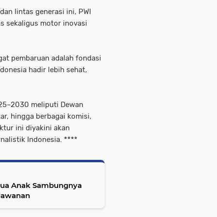
dan lintas generasi ini, PWI
as sekaligus motor inovasi
ngat pembaruan adalah fondasi
donesia hadir lebih sehat,
25–2030 meliputi Dewan
r, hingga berbagai komisi,
tur ini diyakini akan
listik Indonesia. ****
i Dua Anak Sambungnya
rlawanan