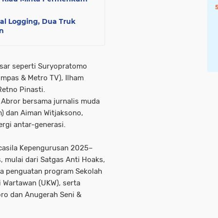
al Logging, Dua Truk
n
esar seperti Suryopratomo
ompas & Metro TV), Ilham
Retno Pinasti.
Abror bersama jurnalis muda
m) dan Aiman Witjaksono,
rgi antar-generasi.
ncasila Kepengurusan 2025–
 mulai dari Satgas Anti Hoaks,
ula penguatan program Sekolah
i Wartawan (UKW), serta
ro dan Anugerah Seni &