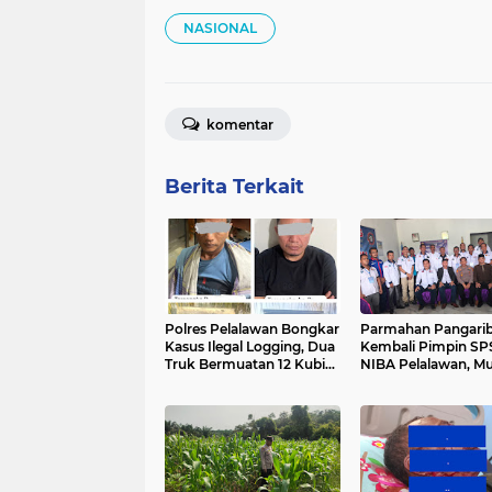
NASIONAL
komentar
Berita Terkait
Polres Pelalawan Bongkar
Parmahan Pangari
Kasus Ilegal Logging, Dua
Kembali Pimpin SP
Truk Bermuatan 12 Kubik
NIBA Pelalawan, M
Kayu Diamankan
II Perkuat Soliditas