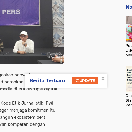
Na
Pet
Dis
Men
BBK
ke 
negaskan bahwa kepengurusan
×
Berita Terbaru
UPDATE
 diharapkan semakin solid
dia di era disrupsi digital.
Din
Sta
ode Etik Jurnalistik. PWI
Pe
Tah
agar menjaga komitmen itu.
bangun ekosistem pers
awan kompeten dengan