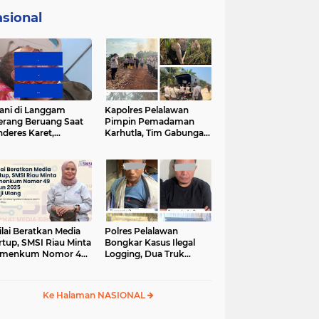
sional
ani di Langgam
Kapolres Pelalawan
erang Beruang Saat
Pimpin Pemadaman
deres Karet,
Karhutla, Tim Gabungan
SDA Riau Bergerak
Berjibaku Jinakkan Api
Lokasi
di Kerumutan
ilai Beratkan Media
Polres Pelalawan
rtup, SMSI Riau Minta
Bongkar Kasus Ilegal
rmenkum Nomor 49
Logging, Dua Truk
un 2025 Dikaji Ulang
Bermuatan 12 Kubik
Kayu Diamankan
Ke Halaman NASIONAL