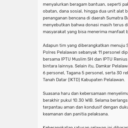
menyalurkan beragam bantuan, seperti pak
obatan, dana sosial, hingga dua unit ala
penanganan bencana di daerah Sumatra Bar
menyebutkan bahwa donasi masih terus d
masyarakat yang bisa menerima manfaat b
Adapun tim yang diberangkatkan menuju Su
Polres Pelalawan sebanyak 11 personel dip
bersama IPTU Muslim SH dan IPTU Renius S
bintara lainnya. Selain itu, Damkar Pelal
6 personel, Tagana 5 personel, serta 30 re
Tanah Datar (IKTD) Kabupaten Pelalawan.
Suasana haru dan kebersamaan menyelimut
berakhir pukul 10.30 WIB. Selama berlangs
terpantau aman dan kondusif dengan duk
keamanan dan panitia pelaksana.
Keberangkatan ratusan relawan ini diha