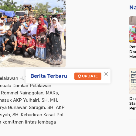
Na
Pet
Dis
Men
BBK
ke 
×
Berita Terbaru
UPDATE
lalawan H. Tengku Zulfan, SE,
Kepala Damkar Pelalawan
in Rommel Nainggolan, MARs,
Din
rmasuk AKP Yulhairi, SH, MH,
Sta
Surya Gunawan Saragih, SH, AKP
Pe
Tah
syah, SH. Kehadiran Kasat Pol
n komitmen lintas lembaga