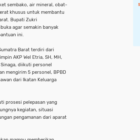
et sembako, air mineral, obat-
t berat khusus untuk membantu
at. Bupati Zukri
ibuka agar semakin banyak
antuan ini.
matra Barat terdiri dari
impin AKP Wel Etria, SH, MH,
inaga, diikuti personel
awan mengirim 5 personel, BPBD
lawan dari Ikatan Keluarga
i prosesi pelepasan yang
ungnya kegiatan, situasi
ungan pengamanan dari aparat
rapkan mampu memberikan