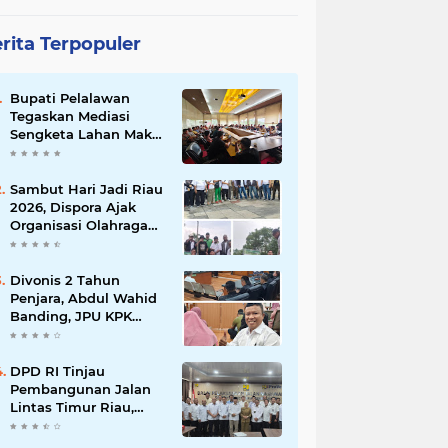
rita Terpopuler
Bupati Pelalawan
Tegaskan Mediasi
Sengketa Lahan Mak
Teduh Dilanjutkan, PT
Arara Abadi Diminta
Hadir pada Pertemuan
Sambut Hari Jadi Riau
Berikutnya
2026, Dispora Ajak
Organisasi Olahraga
Gotong Royong
Percantik Stadion
Utama Riau
Divonis 2 Tahun
Penjara, Abdul Wahid
Banding, JPU KPK
Masih Pikir-Pikir
DPD RI Tinjau
Pembangunan Jalan
Lintas Timur Riau,
Senator Abdul Hamid
Tekankan Infrastruktur