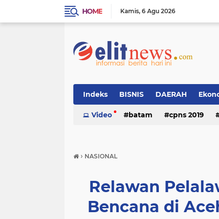
HOME
Kamis
6 Agu 2026
Indeks
BISNIS
DAERAH
Ekon
Video
batam
cpns 2019
›
NASIONAL
Relawan Pelala
Bencana di Ace