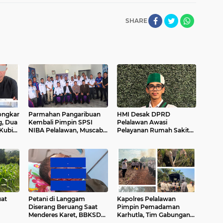
SHARE
ongkar
Parmahan Pangaribuan
HMI Desak DPRD
g, Dua
Kembali Pimpin SPSI
Pelalawan Awasi
 Kubik
NIBA Pelalawan, Muscab
Pelayanan Rumah Sakit
II Perkuat Soliditas Buruh
Secara Serius
uat
Petani di Langgam
Kapolres Pelalawan
Diserang Beruang Saat
Pimpin Pemadaman
Menderes Karet, BBKSDA
Karhutla, Tim Gabungan
ng
Riau Bergerak ke Lokasi
Berjibaku Jinakkan Api di