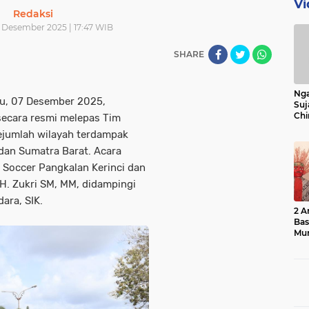
Vi
Redaksi
 Desember 2025 | 17:47 WIB
SHARE
Nga
, 07 Desember 2025,
Suj
Chi
ecara resmi melepas Tim
Bin
jumlah wilayah terdampak
Bua
 dan Sumatra Barat. Acara
 Soccer Pangkalan Kerinci dan
 H. Zukri SM, MM, didampingi
ara, SIK.
2 A
Ba
Mu