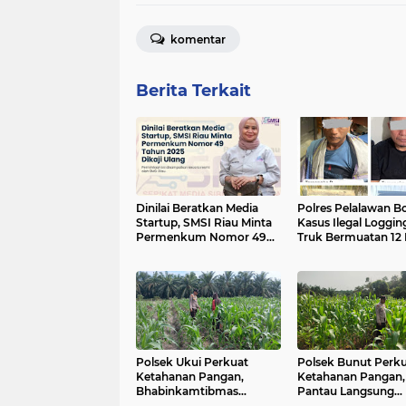
komentar
Berita Terkait
Dinilai Beratkan Media
Polres Pelalawan B
Startup, SMSI Riau Minta
Kasus Ilegal Loggin
Permenkum Nomor 49
Truk Bermuatan 12
Tahun 2025 Dikaji Ulang
Kayu Diamankan
Polsek Ukui Perkuat
Polsek Bunut Perk
Ketahanan Pangan,
Ketahanan Pangan,
Bhabinkamtibmas
Pantau Langsung
Pantau Pertumbuhan
Pertumbuhan Jagu