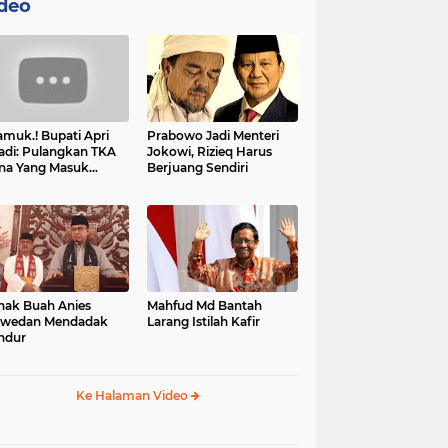
deo
muk.! Bupati Apri
Prabowo Jadi Menteri
adi: Pulangkan TKA
Jokowi, Rizieq Harus
na Yang Masuk
Berjuang Sendiri
tan, Mereka Malah
t Resah
nak Buah Anies
Mahfud Md Bantah
swedan Mendadak
Larang Istilah Kafir
ndur
Ke Halaman Video