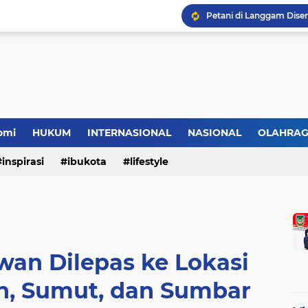
HMI Desak DPRD Pelalaw
omi
HUKUM
INTERNASIONAL
NASIONAL
OLAHRA
inspirasi
ibukota
lifestyle
wan Dilepas ke Lokasi
h, Sumut, dan Sumbar