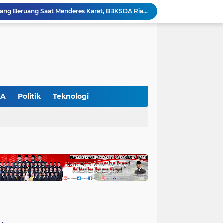
Petani di Langgam Diserang Beruang Saat Menderes Karet, BBKSDA Riau Bergerak ke Lokasi
Kapolres Pelalawan Pimpin Pemadaman Karhutla, Tim Gabungan Berjibaku Jinakkan Api di Kerumutan
Dinilai Beratkan Media Startup, SMSI Riau Minta Permenkum Nomor 49 Tahun 2025 Dikaji Ulang
Polres Pelalawan Bongkar Kasus Ilegal Logging, Dua Truk Bermuatan 12 Kubik Kayu Diamankan
Parmahan Pangaribuan Kembali Pimpin SPSI NIBA Pelalawan, Muscab II Perkuat Soliditas Buruh
an Awasi Pelayanan Rumah Sakit Secara Serius
Polsek Ukui Perkuat Ketahanan Pangan, Bhabinkamtibmas Pantau Pertumbuhan Jagung Petani di Desa Air Hitam
Ekspedisi Merah Putih Presisi di Teluk Meranti, Polda Riau dan Polres Pelalawan Tanam Mangrove Demi Negeri
GA
Politik
Teknologi
Gajah Legendaris Jovi Tutup Usia, BBKSDA Riau Kehilangan Pejuang Konservasi Andalan
Polsek Bunut Perkuat Ketahanan Pangan, Pantau Langsung Pertumbuhan Jagung Pipil di Desa Petani