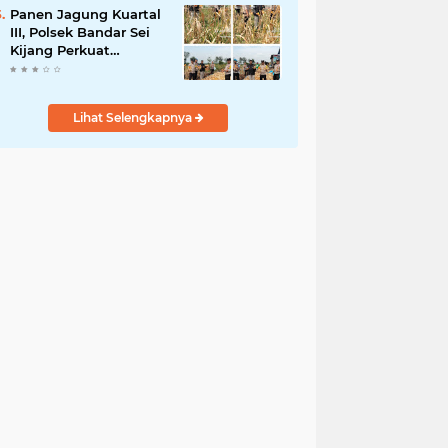
Harus Profesional dan
Panen Jagung Kuartal
Tepat Waktu
III, Polsek Bandar Sei
Kijang Perkuat
Ketahanan Pangan
dan Dorong
Produktivitas Petani
Lihat Selengkapnya