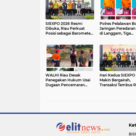
SIEXPO 2026 Resmi
Polres Pelalawan B
Dibuka, Riau Perkuat
Jaringan Peredaran
Posisi sebagai Barometer
di Langgam, Tiga
Industri Sawit Nasional
Tersangka Dibekuk
Berantai
WALHI Riau Desak
Hari Kedua SIEXPO
Penegakan Hukum Usai
Makin Bergairah,
Dugaan Pencemaran
Transaksi Tembus R
Sungai Reteh oleh
Miliar dan Doronga
Aktivitas Tambang PT
Oil Institute Mengu
BPP
Kat
BIS