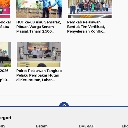
ongkar
HUT ke-69 Riau Semarak,
Pemkab Pelalawan
 Sabu
Ribuan Warga Senam
Bentuk Tim Verifikasi,
Massal, Tanam 2.500
Penyelesaian Konflik
Pohon dan Resmikan
Lahan PT Arara Abadi dan
Kantor KONI
Warga Mak Teduh Masuki
Babak Baru
 2026
Polres Pelalawan Tangkap
Pelaku Pembakar Hutan
p1,05
di Kerumutan, Lahan
n Palm
Gambut Dibuka untuk
at
Kebun Sawit
egori
NIS
Batam
DAERAH
Ek