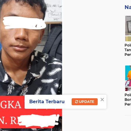
Na
Pol
Tan
Pem
Ker
Gam
Keb
Pol
×
Bon
Berita Terbaru
UPDATE
Per
Lan
Ter
Ber