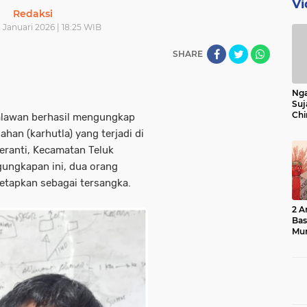
Vi
Redaksi
1 Januari 2026 | 18:25 WIB
SHARE
Nga
Suj
Chi
lawan berhasil mengungkap
Bin
han (karhutla) yang terjadi di
Bua
eranti, Kecamatan Teluk
gungkapan ini, dua orang
tetapkan sebagai tersangka.
2 A
Ba
Mu