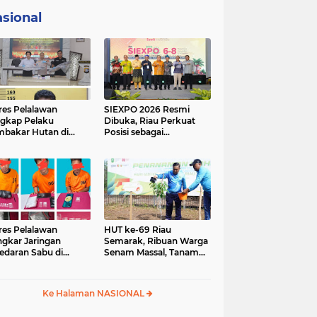
sional
res Pelalawan
SIEXPO 2026 Resmi
gkap Pelaku
Dibuka, Riau Perkuat
bakar Hutan di
Posisi sebagai
umutan, Lahan
Barometer Industri
but Dibuka untuk
Sawit Nasional
un Sawit
res Pelalawan
HUT ke-69 Riau
gkar Jaringan
Semarak, Ribuan Warga
edaran Sabu di
Senam Massal, Tanam
ggam, Tiga
2.500 Pohon dan
sangka Dibekuk
Resmikan Kantor KONI
antai
Ke Halaman NASIONAL