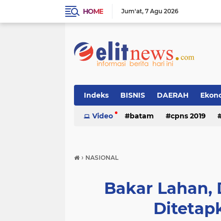
HOME
Jum'at
7 Agu 2026
Indeks
BISNIS
DAERAH
Ekon
Video
batam
cpns 2019
›
NASIONAL
Bakar Lahan,
Ditetap