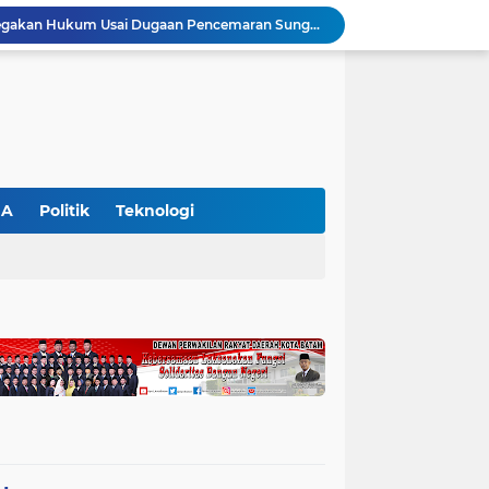
WALHI Riau Desak Penegakan Hukum Usai Dugaan Pencemaran Sungai Reteh oleh Aktivitas Tambang PT BPP
BBKSDA Riau Perkuat Sinergi Tangani Teror Monyet di Tembilahan, Keselamatan Warga Jadi Prioritas
BBKSDA Riau Gerak Cepat Tangani Konflik Beruang Madu di Pelalawan, Keselamatan Warga Jadi Prioritas
Hari Kedua SIEXPO 2026 Makin Bergairah, Transaksi Tembus Rp1,05 Miliar dan Dorongan Palm Oil Institute Menguat
Polres Pelalawan Tangkap Pelaku Pembakar Hutan di Kerumutan, Lahan Gambut Dibuka untuk Kebun Sawit
SIEXPO 2026 Resmi Dibuka, Riau Perkuat Posisi sebagai Barometer Industri Sawit Nasional
Polres Pelalawan Bongkar Jaringan Peredaran Sabu di Langgam, Tiga Tersangka Dibekuk Berantai
HUT ke-69 Riau Semarak, Ribuan Warga Senam Massal, Tanam 2.500 Pohon dan Resmikan Kantor KONI
GA
Politik
Teknologi
Pemkab Pelalawan Bentuk Tim Verifikasi, Penyelesaian Konflik Lahan PT Arara Abadi dan Warga Mak Teduh Masuki Babak Baru