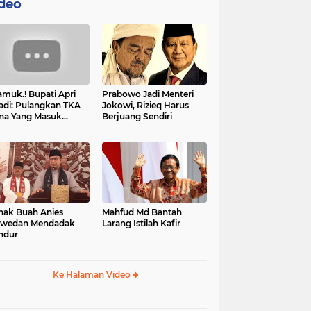
deo
muk.! Bupati Apri
Prabowo Jadi Menteri
adi: Pulangkan TKA
Jokowi, Rizieq Harus
na Yang Masuk
Berjuang Sendiri
tan, Mereka Malah
t Resah
nak Buah Anies
Mahfud Md Bantah
swedan Mendadak
Larang Istilah Kafir
ndur
Ke Halaman Video