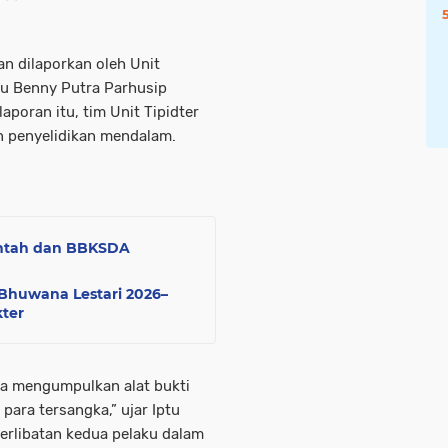
an dilaporkan oleh Unit
tu Benny Putra Parhusip
aporan itu, tim Unit Tipidter
n penyelidikan mendalam.
intah dan BBKSDA
Bhuwana Lestari 2026–
kter
ta mengumpulkan alat bukti
ara tersangka,” ujar Iptu
eterlibatan kedua pelaku dalam