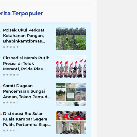
rita Terpopuler
Polsek Ukui Perkuat
Ketahanan Pangan,
Bhabinkamtibmas
Pantau Pertumbuhan
Jagung Petani di Desa
Air Hitam
Ekspedisi Merah Putih
Presisi di Teluk
Meranti, Polda Riau
dan Polres Pelalawan
Tanam Mangrove
Demi Negeri
Soroti Dugaan
Pencemaran Sungai
Andan, Tokoh Pemuda
Desak Investigasi PT
Gandahera Hendana
Distribusi Bio Solar
Kuala Kampar Segera
Pulih, Pertamina Siap
Bergerak