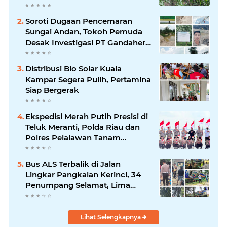
Petani di Desa Air Hitam
Soroti Dugaan Pencemaran
Sungai Andan, Tokoh Pemuda
Desak Investigasi PT Gandahera
Hendana
Distribusi Bio Solar Kuala
Kampar Segera Pulih, Pertamina
Siap Bergerak
Ekspedisi Merah Putih Presisi di
Teluk Meranti, Polda Riau dan
Polres Pelalawan Tanam
Mangrove Demi Negeri
Bus ALS Terbalik di Jalan
Lingkar Pangkalan Kerinci, 34
Penumpang Selamat, Lima
Alami Luka Ringan
Lihat Selengkapnya