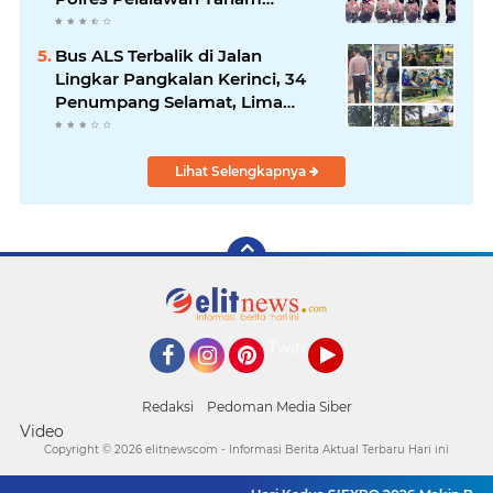
Mangrove Demi Negeri
Bus ALS Terbalik di Jalan
Lingkar Pangkalan Kerinci, 34
Penumpang Selamat, Lima
Alami Luka Ringan
Lihat Selengkapnya
Twitter
Facebook
Instagram
Pinterest
YouTube
Redaksi
Pedoman Media Siber
Video
Copyright ©
2026 elitnewscom - Informasi Berita Aktual Terbaru Hari ini