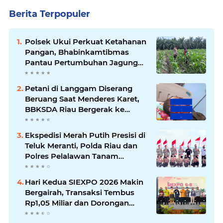
Berita Terpopuler
Polsek Ukui Perkuat Ketahanan
Pangan, Bhabinkamtibmas
Pantau Pertumbuhan Jagung
Petani di Desa Air Hitam
Petani di Langgam Diserang
Beruang Saat Menderes Karet,
BBKSDA Riau Bergerak ke
Lokasi
Ekspedisi Merah Putih Presisi di
Teluk Meranti, Polda Riau dan
Polres Pelalawan Tanam
Mangrove Demi Negeri
Hari Kedua SIEXPO 2026 Makin
Bergairah, Transaksi Tembus
Rp1,05 Miliar dan Dorongan
Palm Oil Institute Menguat