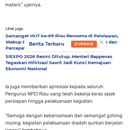
materil,” ujarnya.
Lihat juga
Semangat HUT ke-69 Riau Bergema di Pelalawan,
×
Wabup Husni Tamrin Ajak Perkuat Persatuan dan
Berita Terbaru
UPDATE
Percepat Pembangunan
SIEXPO 2026 Resmi Ditutup, Menteri Bappenas
Tegaskan Hilirisasi Sawit Jadi Kunci Kemajuan
Ekonomi Nasional
Ia juga memberikan apresiasi kepada seluruh
Pengurus NPCI Riau yang telah bekerja keras sejak
persiapan hingga pelaksanaan kegiatan.
“Semoga dengan kebersamaan dan semangat gotong
royong, kegiatan pelaksanaan ibadah qurban berjalan