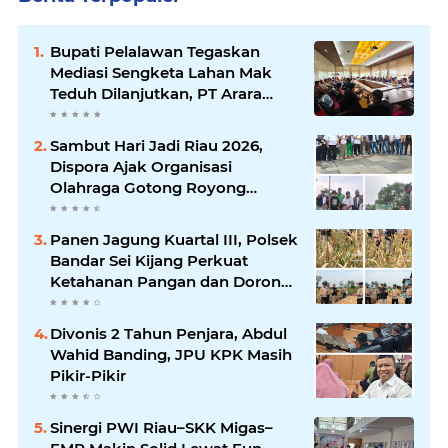
Bupati Pelalawan Tegaskan
Mediasi Sengketa Lahan Mak
Teduh Dilanjutkan, PT Arara
Abadi Diminta Hadir pada
Pertemuan Berikutnya
Sambut Hari Jadi Riau 2026,
Dispora Ajak Organisasi
Olahraga Gotong Royong
Percantik Stadion Utama Riau
Panen Jagung Kuartal III, Polsek
Bandar Sei Kijang Perkuat
Ketahanan Pangan dan Dorong
Produktivitas Petani
Divonis 2 Tahun Penjara, Abdul
Wahid Banding, JPU KPK Masih
Pikir-Pikir
Sinergi PWI Riau–SKK Migas–