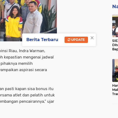
Na
×
Berita Terbaru
UPDATE
SIE
Dit
Bap
insi Riau, Indra Warman,
Hil
h kepastian mengenai jadwal
Ke
Nas
, pihaknya memilih
ampaikan aspirasi secara
Har
an pasti kapan sisa bonus itu
Mak
Tra
ersama atlet dan pelatih untuk
Mil
embangan pencairannya,” ujar
Pal
Me