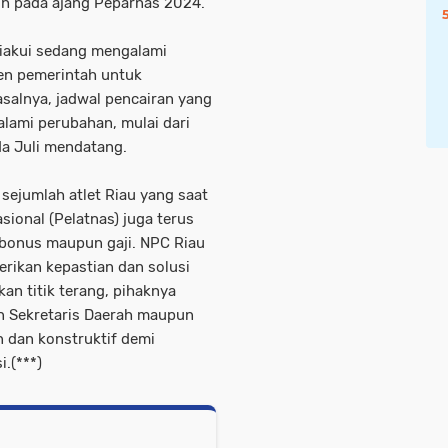
aih pada ajang Peparnas 2024.
diakui sedang mengalami
en pemerintah untuk
alnya, jadwal pencairan yang
alami perubahan, mulai dari
da Juli mendatang.
sejumlah atlet Riau yang saat
sional (Pelatnas) juga terus
 bonus maupun gaji. NPC Riau
rikan kepastian dan solusi
an titik terang, pihaknya
n Sekretaris Daerah maupun
n dan konstruktif demi
.(***)