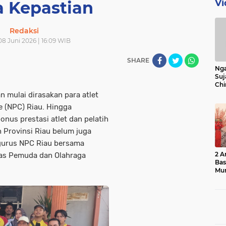
Vi
a Kepastian
Redaksi
08 Juni 2026 | 16:09 WIB
SHARE
Nga
Suj
Chi
Bin
ulai dirasakan para atlet
Bua
e (NPC) Riau. Hingga
nus prestasi atlet dan pelatih
 Provinsi Riau belum juga
ngurus NPC Riau bersama
2 A
nas Pemuda dan Olahraga
Ba
Mu