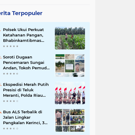
rita Terpopuler
Polsek Ukui Perkuat
Ketahanan Pangan,
Bhabinkamtibmas
Pantau Pertumbuhan
Jagung Petani di Desa
Air Hitam
Soroti Dugaan
Pencemaran Sungai
Andan, Tokoh Pemuda
Desak Investigasi PT
Gandahera Hendana
Ekspedisi Merah Putih
Presisi di Teluk
Meranti, Polda Riau
dan Polres Pelalawan
Tanam Mangrove
Demi Negeri
Bus ALS Terbalik di
Jalan Lingkar
Pangkalan Kerinci, 34
Penumpang Selamat,
Lima Alami Luka