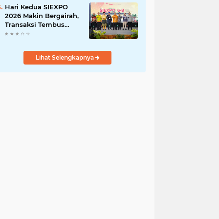
Ringan
Hari Kedua SIEXPO
2026 Makin Bergairah,
Transaksi Tembus
Rp1,05 Miliar dan
Dorongan Palm Oil
Institute Menguat
Lihat Selengkapnya