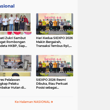
sional
ati Zukri Sambut
Hari Kedua SIEXPO 2026
ngat Rombongan
Makin Bergairah,
deta HKBP, Siap
Transaksi Tembus Rp1,05
iri Perayaan HUT ke-
Miliar dan Dorongan
 HKBP Maduma
Palm Oil Institute
Menguat
res Pelalawan
SIEXPO 2026 Resmi
gkap Pelaku
Dibuka, Riau Perkuat
bakar Hutan di
Posisi sebagai
umutan, Lahan
Barometer Industri
but Dibuka untuk
Sawit Nasional
un Sawit
Ke Halaman NASIONAL