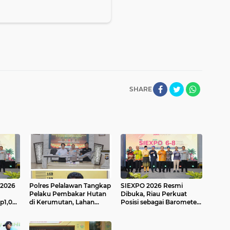
SHARE
 2026
Polres Pelalawan Tangkap
SIEXPO 2026 Resmi
Pelaku Pembakar Hutan
Dibuka, Riau Perkuat
p1,05
di Kerumutan, Lahan
Posisi sebagai Barometer
n Palm
Gambut Dibuka untuk
Industri Sawit Nasional
at
Kebun Sawit