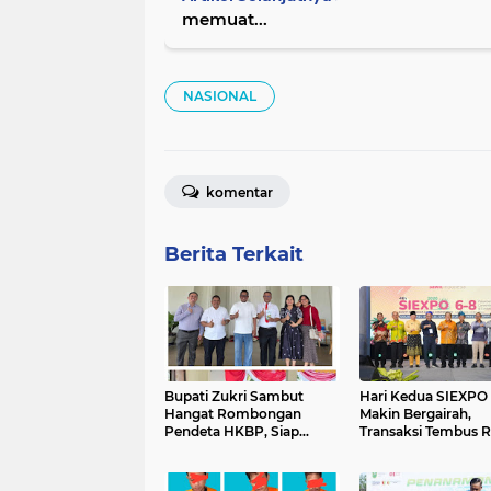
memuat...
NASIONAL
komentar
Berita Terkait
Bupati Zukri Sambut
Hari Kedua SIEXPO
Hangat Rombongan
Makin Bergairah,
Pendeta HKBP, Siap
Transaksi Tembus R
Hadiri Perayaan HUT ke-
Miliar dan Doronga
29 HKBP Maduma
Oil Institute Mengu