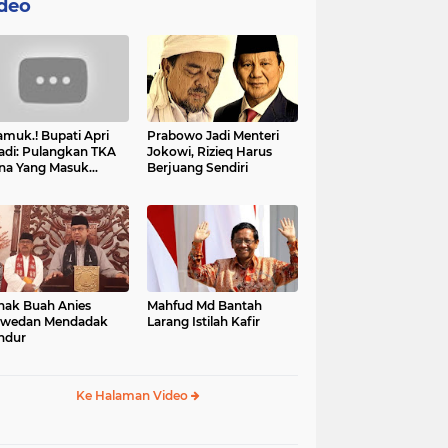
deo
muk.! Bupati Apri
Prabowo Jadi Menteri
adi: Pulangkan TKA
Jokowi, Rizieq Harus
na Yang Masuk
Berjuang Sendiri
tan, Mereka Malah
t Resah
nak Buah Anies
Mahfud Md Bantah
swedan Mendadak
Larang Istilah Kafir
ndur
Ke Halaman Video