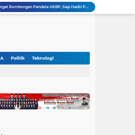
Bupati Zukri Sambut Hangat Rombongan Pendeta HKBP, Siap Hadiri Perayaan HUT ke-29 HKBP Maduma
Hari Kedua SIEXPO 2026 Makin Bergairah, Transaksi Tembus Rp1,05 Miliar dan Dorongan Palm Oil Institute Menguat
Polres Pelalawan Tangkap Pelaku Pembakar Hutan di Kerumutan, Lahan Gambut Dibuka untuk Kebun Sawit
SIEXPO 2026 Resmi Dibuka, Riau Perkuat Posisi sebagai Barometer Industri Sawit Nasional
Polres Pelalawan Bongkar Jaringan Peredaran Sabu di Langgam, Tiga Tersangka Dibekuk Berantai
HUT ke-69 Riau Semarak, Ribuan Warga Senam Massal, Tanam 2.500 Pohon dan Resmikan Kantor KONI
Pemkab Pelalawan Bentuk Tim Verifikasi, Penyelesaian Konflik Lahan PT Arara Abadi dan Warga Mak Teduh Masuki Babak Baru
WALHI Riau Desak Penegakan Hukum Usai Dugaan Pencemaran Sungai Reteh oleh Aktivitas Tambang PT BPP
GA
Politik
Teknologi
SIEXPO 2026 Resmi Ditutup, Menteri Bappenas Tegaskan Hilirisasi Sawit Jadi Kunci Kemajuan Ekonomi Nasional