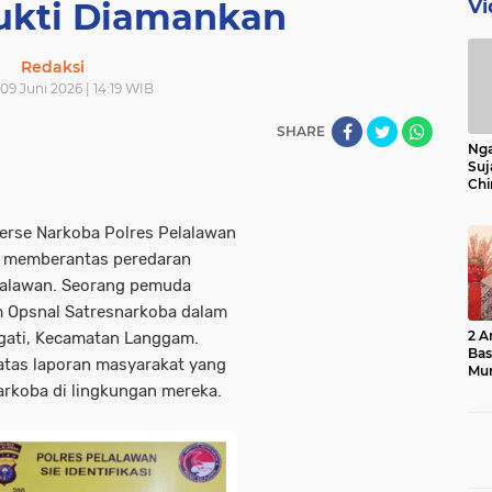
Vi
ukti Diamankan
Redaksi
 09 Juni 2026 | 14:19 WIB
SHARE
Nga
Suj
Chi
Bin
Bua
rse Narkoba Polres Pelalawan
 memberantas peredaran
lalawan. Seorang pemuda
im Opsnal Satresnarkoba dalam
2 A
gati, Kecamatan Langgam.
Ba
atas laporan masyarakat yang
Mu
rkoba di lingkungan mereka.