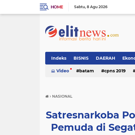
HOME
Sabtu
8 Agu 2026
Indeks
BISNIS
DAERAH
Ekon
Video
batam
cpns 2019
›
NASIONAL
Satresnarkoba Po
Pemuda di Segat