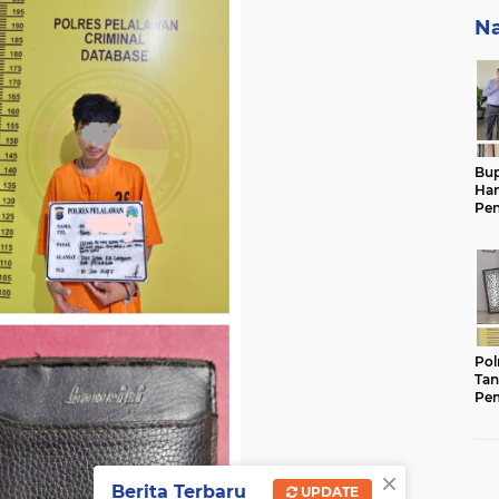
Na
Bup
Ha
Pen
Had
29
Pol
Tan
Pem
Ker
Gam
Keb
×
Berita Terbaru
UPDATE