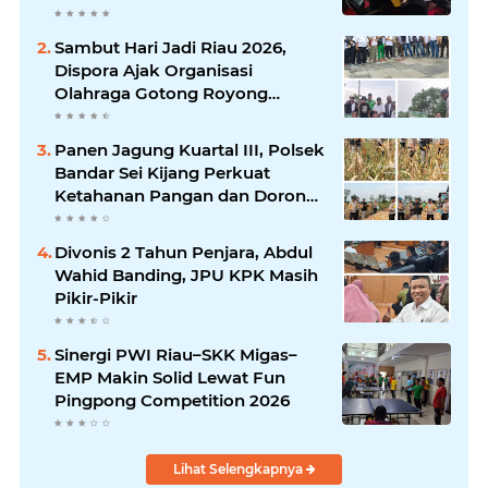
Abadi Diminta Hadir pada
Pertemuan Berikutnya
Sambut Hari Jadi Riau 2026,
Dispora Ajak Organisasi
Olahraga Gotong Royong
Percantik Stadion Utama Riau
Panen Jagung Kuartal III, Polsek
Bandar Sei Kijang Perkuat
Ketahanan Pangan dan Dorong
Produktivitas Petani
Divonis 2 Tahun Penjara, Abdul
Wahid Banding, JPU KPK Masih
Pikir-Pikir
Sinergi PWI Riau–SKK Migas–
EMP Makin Solid Lewat Fun
Pingpong Competition 2026
Lihat Selengkapnya