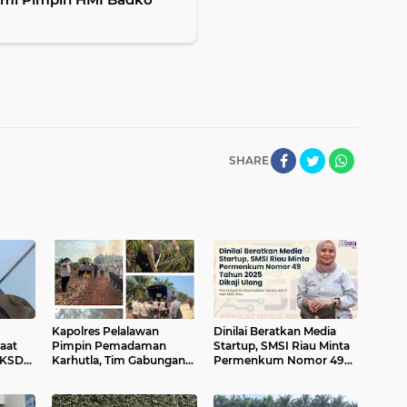
SHARE
Kapolres Pelalawan
Dinilai Beratkan Media
aat
Pimpin Pemadaman
Startup, SMSI Riau Minta
BKSDA
Karhutla, Tim Gabungan
Permenkum Nomor 49
okasi
Berjibaku Jinakkan Api di
Tahun 2025 Dikaji Ulang
Kerumutan