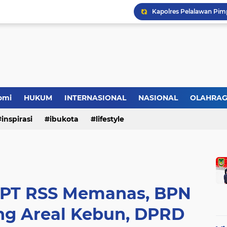
HMI Desak DPRD Pelalaw
omi
HUKUM
INTERNASIONAL
NASIONAL
OLAHRA
inspirasi
ibukota
lifestyle
 PT RSS Memanas, BPN
ng Areal Kebun, DPRD