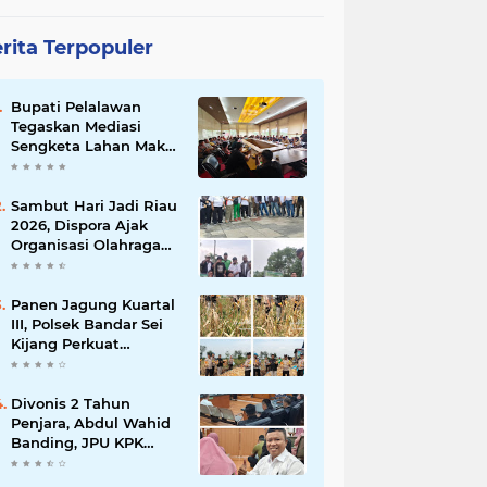
rita Terpopuler
Bupati Pelalawan
Tegaskan Mediasi
Sengketa Lahan Mak
Teduh Dilanjutkan, PT
Arara Abadi Diminta
Hadir pada Pertemuan
Sambut Hari Jadi Riau
Berikutnya
2026, Dispora Ajak
Organisasi Olahraga
Gotong Royong
Percantik Stadion
Utama Riau
Panen Jagung Kuartal
III, Polsek Bandar Sei
Kijang Perkuat
Ketahanan Pangan
dan Dorong
Produktivitas Petani
Divonis 2 Tahun
Penjara, Abdul Wahid
Banding, JPU KPK
Masih Pikir-Pikir