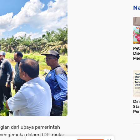
Na
Pet
Dis
Men
BBK
ke 
Din
Sta
Pe
Tah
agian dari upaya pemerintah
 mengemuka dalam RDP, mulai