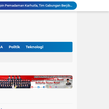
Kapolres Pelalawan Pimpin Pemadaman Karhutla, Tim Gabungan Berjibaku Jinakkan Api di Kerumutan
Dinilai Beratkan Media Startup, SMSI Riau Minta Permenkum Nomor 49 Tahun 2025 Dikaji Ulang
Polres Pelalawan Bongkar Kasus Ilegal Logging, Dua Truk Bermuatan 12 Kubik Kayu Diamankan
Parmahan Pangaribuan Kembali Pimpin SPSI NIBA Pelalawan, Muscab II Perkuat Soliditas Buruh
an Awasi Pelayanan Rumah Sakit Secara Serius
Polsek Ukui Perkuat Ketahanan Pangan, Bhabinkamtibmas Pantau Pertumbuhan Jagung Petani di Desa Air Hitam
Ekspedisi Merah Putih Presisi di Teluk Meranti, Polda Riau dan Polres Pelalawan Tanam Mangrove Demi Negeri
Gajah Legendaris Jovi Tutup Usia, BBKSDA Riau Kehilangan Pejuang Konservasi Andalan
GA
Politik
Teknologi
Polsek Bunut Perkuat Ketahanan Pangan, Pantau Langsung Pertumbuhan Jagung Pipil di Desa Petani
Petani di Langgam Diserang Beruang Saat Menderes Karet, BBKSDA Riau Bergerak ke Lokasi