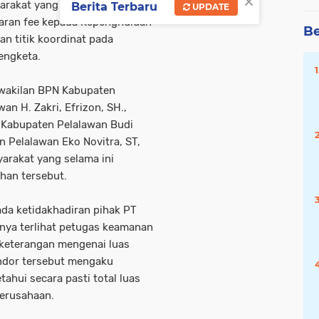
×
arakat yang diduga diambil
Berita Terbaru
UPDATE
yaran fee kepada Kepenghuluan
Be
n titik koordinat pada
engketa.
rwakilan BPN Kabupaten
an H. Zakri, Efrizon, SH.,
 Kabupaten Pelalawan Budi
n Pelalawan Eko Novitra, ST,
yarakat yang selama ini
han tersebut.
ada ketidakhadiran pihak PT
anya terlihat petugas keamanan
 keterangan mengenai luas
andor tersebut mengaku
ahui secara pasti total luas
perusahaan.