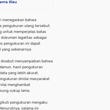
tama Riau
kri menegaskan bahwa
s pengukuran ulang tersebut.
g untuk memperjelas batas
n dokumen legalitas sebagai
es pengukuran ini dapat
l yang sebenarnya.
n disebut menyampaikan bahwa
. Namun, hasil pengukuran
ta yang lebih akurat.
engukuran dinilai masyarakat
nilai menghambat
gsung cukup lama.
gikuti pengukuran mengaku
Menurutnya, selama ini