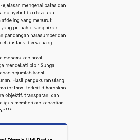
kejelasan mengenai batas dan
juga menyebut berdasarkan
a afdeling yang menurut
ri yang pernah disampaikan
an pandangan narasumber dan
leh instansi berwenang.
uga menemukan areal
a mendekati bibir Sungai
adaan sejumlah kanal
unan. Hasil pengukuran ulang
ma instansi terkait diharapkan
a objektif, transparan, dan
kaligus memberikan kepastian
.****
esmi Pimpin HMI Badko