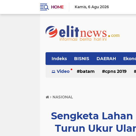
HOME
Kamis
6 Agu 2026
Indeks
BISNIS
DAERAH
Ekon
Video
batam
cpns 2019
›
NASIONAL
Sengketa Lahan
Turun Ukur Ula