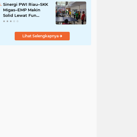
Sinergi PWI Riau–SKK
Migas–EMP Makin
Solid Lewat Fun
Pingpong Competition
2026
Lihat Selengkapnya