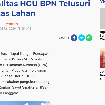
Vi
litas HGU BPN Telusuri
tas Lahan
Redaksi
01 Juli 2026 | 18:59 WIB
Nga
Suj
SHARE
Chi
Bin
Bua
hasil Rapat Dengar Pendapat
n pada 15 Juni 2026 mulai
an Pertanahan Nasional (BPN)
anaman Modal dan Pelayanan
2 A
Ba
gkungan Hidup (DLH),
Mu
it melakukan pengukuran ulang
 Rimbun Sawit Sejahtera (RSS)
an Langgam.