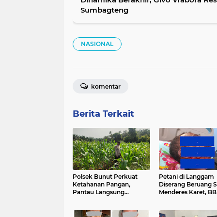
Sumbagteng
NASIONAL
komentar
Berita Terkait
Polsek Bunut Perkuat
Petani di Langgam
Ketahanan Pangan,
Diserang Beruang S
Pantau Langsung
Menderes Karet, B
Pertumbuhan Jagung
Riau Bergerak ke L
Pipil di Desa Petani