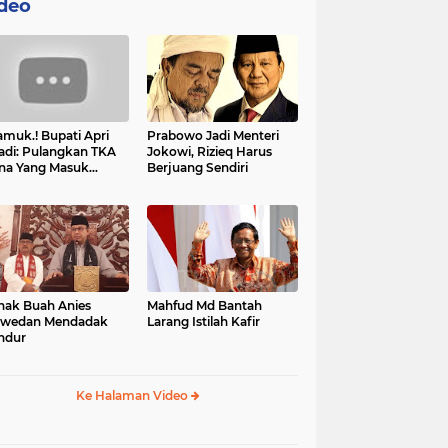
deo
muk.! Bupati Apri
Prabowo Jadi Menteri
adi: Pulangkan TKA
Jokowi, Rizieq Harus
na Yang Masuk
Berjuang Sendiri
tan, Mereka Malah
t Resah
nak Buah Anies
Mahfud Md Bantah
swedan Mendadak
Larang Istilah Kafir
ndur
Ke Halaman Video