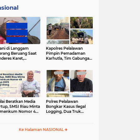
sional
ani di Langgam
Kapolres Pelalawan
erang Beruang Saat
Pimpin Pemadaman
deres Karet,
Karhutla, Tim Gabungan
SDA Riau Bergerak
Berjibaku Jinakkan Api
Lokasi
di Kerumutan
ilai Beratkan Media
Polres Pelalawan
rtup, SMSI Riau Minta
Bongkar Kasus Ilegal
rmenkum Nomor 49
Logging, Dua Truk
un 2025 Dikaji Ulang
Bermuatan 12 Kubik
Kayu Diamankan
Ke Halaman NASIONAL