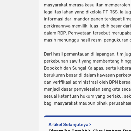
masyarakat merasa kesulitan memperoleh 
legalitas lahan yang dikelola PT RSS. Ia 
informasi dari mandor panen terdapat lim
perkiraannya memiliki luas lebih besar da
dalam RDP. Pernyataan tersebut merupak
masih menunggu hasil resmi pengukuran o
Dari hasil pemantauan di lapangan, tim j
perkebunan sawit yang membentang hingg
Bobokoh dan Sungai Kalapas, serta keber
berukuran besar di dalam kawasan perkeb
dan verifikasi administrasi oleh BPN bersa
menjadi dasar penyelesaian sengketa secar
sesuai ketentuan hukum yang berlaku, se
bagi masyarakat maupun pihak perusahaan
Artikel Selanjutnya
Dinamika Berakhir, Givo Vrabora R