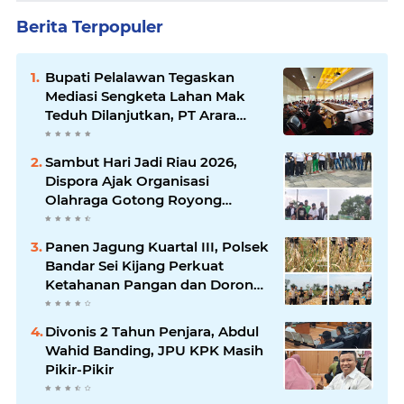
Berita Terpopuler
Bupati Pelalawan Tegaskan
Mediasi Sengketa Lahan Mak
Teduh Dilanjutkan, PT Arara
Abadi Diminta Hadir pada
Pertemuan Berikutnya
Sambut Hari Jadi Riau 2026,
Dispora Ajak Organisasi
Olahraga Gotong Royong
Percantik Stadion Utama Riau
Panen Jagung Kuartal III, Polsek
Bandar Sei Kijang Perkuat
Ketahanan Pangan dan Dorong
Produktivitas Petani
Divonis 2 Tahun Penjara, Abdul
Wahid Banding, JPU KPK Masih
Pikir-Pikir