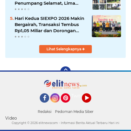
Penumpang Selamat, Lima
Alami Luka Ringan
Hari Kedua SIEXPO 2026 Makin
Bergairah, Transaksi Tembus
Rp1,05 Miliar dan Dorongan
Palm Oil Institute Menguat
Lihat Selengkapnya
Twitter
Facebook
Instagram
Pinterest
YouTube
Redaksi
Pedoman Media Siber
Video
Copyright ©
2026 elitnewscom - Informasi Berita Aktual Terbaru Hari ini