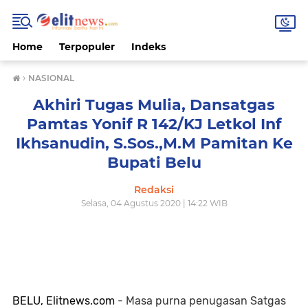
Home
Terpopuler
Indeks
›
NASIONAL
Akhiri Tugas Mulia, Dansatgas
Pamtas Yonif R 142/KJ Letkol Inf
Ikhsanudin, S.Sos.,M.M Pamitan Ke
Bupati Belu
Redaksi
Selasa, 04 Agustus 2020 | 14:22 WIB
BELU, Elitnews.com
- Masa purna penugasan Satgas