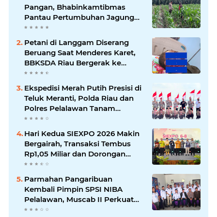
Pangan, Bhabinkamtibmas
Pantau Pertumbuhan Jagung
Petani di Desa Air Hitam
Petani di Langgam Diserang
Beruang Saat Menderes Karet,
BBKSDA Riau Bergerak ke
Lokasi
Ekspedisi Merah Putih Presisi di
Teluk Meranti, Polda Riau dan
Polres Pelalawan Tanam
Mangrove Demi Negeri
Hari Kedua SIEXPO 2026 Makin
Bergairah, Transaksi Tembus
Rp1,05 Miliar dan Dorongan
Palm Oil Institute Menguat
Parmahan Pangaribuan
Kembali Pimpin SPSI NIBA
Pelalawan, Muscab II Perkuat
Soliditas Buruh