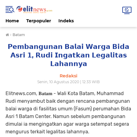
Home
Terpopuler
Indeks
›
Batam
𝗣𝗲𝗺𝗯𝗮𝗻𝗴𝘂𝗻𝗮𝗻 𝗕𝗮𝗹𝗮𝗶 𝗪𝗮𝗿𝗴𝗮 𝗕𝗶𝗱𝗮
𝗔𝘀𝗿𝗶 𝟭, 𝗥𝘂𝗱𝗶 𝗜𝗻𝗴𝗮𝘁𝗸𝗮𝗻 𝗟𝗲𝗴𝗮𝗹𝗶𝘁𝗮𝘀
𝗟𝗮𝗵𝗮𝗻𝗻𝘆𝗮
Redaksi
Senin, 10 Agustus 2020 | 12:33 WIB
Elitnews.com, 𝐁𝐚𝐭𝐚𝐦 - Wali Kota Batam, Muhammad
Rudi menyambut baik dengan rencana pembangunan
balai warga di fasilitas umum (Fasum) perumahan Bida
Asri 1 Batam Center. Namun sebelum pembangunan
dimulai ia mengingatkan agar warga setempat segera
mengurus terkait legalitas lahannya.