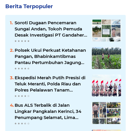
Berita Terpopuler
Soroti Dugaan Pencemaran
Sungai Andan, Tokoh Pemuda
Desak Investigasi PT Gandahera
Hendana
Polsek Ukui Perkuat Ketahanan
Pangan, Bhabinkamtibmas
Pantau Pertumbuhan Jagung
Petani di Desa Air Hitam
Ekspedisi Merah Putih Presisi di
Teluk Meranti, Polda Riau dan
Polres Pelalawan Tanam
Mangrove Demi Negeri
Bus ALS Terbalik di Jalan
Lingkar Pangkalan Kerinci, 34
Penumpang Selamat, Lima
Alami Luka Ringan