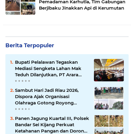
Pemadaman Karhutla, Tim Gabungan
Berjibaku Jinakkan Api di Kerumutan
Berita Terpopuler
Bupati Pelalawan Tegaskan
Mediasi Sengketa Lahan Mak
Teduh Dilanjutkan, PT Arara
Abadi Diminta Hadir pada
Pertemuan Berikutnya
Sambut Hari Jadi Riau 2026,
Dispora Ajak Organisasi
Olahraga Gotong Royong
Percantik Stadion Utama Riau
Panen Jagung Kuartal III, Polsek
Bandar Sei Kijang Perkuat
Ketahanan Pangan dan Dorong