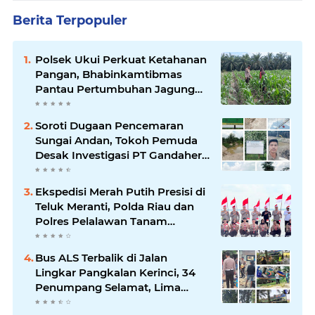
Berita Terpopuler
Polsek Ukui Perkuat Ketahanan
Pangan, Bhabinkamtibmas
Pantau Pertumbuhan Jagung
Petani di Desa Air Hitam
Soroti Dugaan Pencemaran
Sungai Andan, Tokoh Pemuda
Desak Investigasi PT Gandahera
Hendana
Ekspedisi Merah Putih Presisi di
Teluk Meranti, Polda Riau dan
Polres Pelalawan Tanam
Mangrove Demi Negeri
Bus ALS Terbalik di Jalan
Lingkar Pangkalan Kerinci, 34
Penumpang Selamat, Lima
Alami Luka Ringan