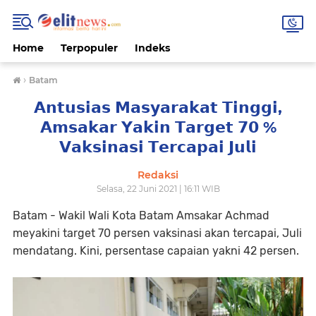
Home
Terpopuler
Indeks
›
Batam
𝗔𝗻𝘁𝘂𝘀𝗶𝗮𝘀 𝗠𝗮𝘀𝘆𝗮𝗿𝗮𝗸𝗮𝘁 𝗧𝗶𝗻𝗴𝗴𝗶,
𝗔𝗺𝘀𝗮𝗸𝗮𝗿 𝗬𝗮𝗸𝗶𝗻 𝗧𝗮𝗿𝗴𝗲𝘁 𝟳𝟬 %
𝗩𝗮𝗸𝘀𝗶𝗻𝗮𝘀𝗶 𝗧𝗲𝗿𝗰𝗮𝗽𝗮𝗶 𝗝𝘂𝗹𝗶
Redaksi
Selasa, 22 Juni 2021 | 16:11 WIB
Batam - Wakil Wali Kota Batam Amsakar Achmad
meyakini target 70 persen vaksinasi akan tercapai, Juli
mendatang. Kini, persentase capaian yakni 42 persen.