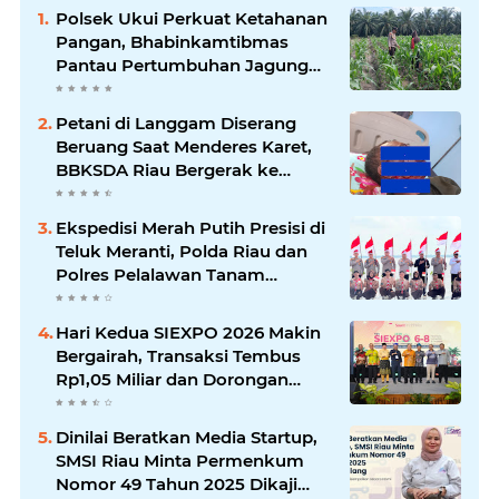
Polsek Ukui Perkuat Ketahanan
Pangan, Bhabinkamtibmas
Pantau Pertumbuhan Jagung
Petani di Desa Air Hitam
Petani di Langgam Diserang
Beruang Saat Menderes Karet,
BBKSDA Riau Bergerak ke
Lokasi
Ekspedisi Merah Putih Presisi di
Teluk Meranti, Polda Riau dan
Polres Pelalawan Tanam
Mangrove Demi Negeri
Hari Kedua SIEXPO 2026 Makin
Bergairah, Transaksi Tembus
Rp1,05 Miliar dan Dorongan
Palm Oil Institute Menguat
Dinilai Beratkan Media Startup,
SMSI Riau Minta Permenkum
Nomor 49 Tahun 2025 Dikaji