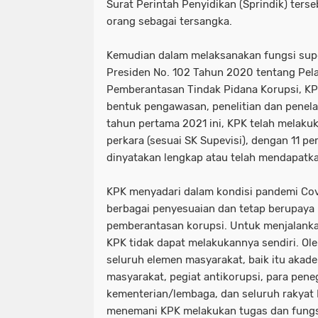
Surat Perintah Penyidikan (Sprindik) ters
orang sebagai tersangka.
Kemudian dalam melaksanakan fungsi supe
Presiden No. 102 Tahun 2020 tentang Pel
Pemberantasan Tindak Pidana Korupsi, K
bentuk pengawasan, penelitian dan penel
tahun pertama 2021 ini, KPK telah melaku
perkara (sesuai SK Supevisi), dengan 11 pe
dinyatakan lengkap atau telah mendapatk
KPK menyadari dalam kondisi pandemi Cov
berbagai penyesuaian dan tetap berupaya
pemberantasan korupsi. Untuk menjalanka
KPK tidak dapat melakukannya sendiri. O
seluruh elemen masyarakat, baik itu akad
masyarakat, pegiat antikorupsi, para pen
kementerian/lembaga, dan seluruh rakyat 
menemani KPK melakukan tugas dan fungs