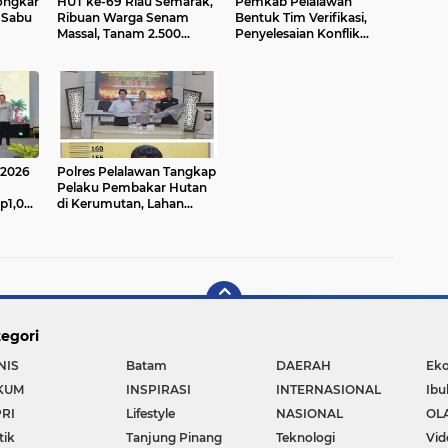
ongkar
HUT ke-69 Riau Semarak,
Pemkab Pelalawan
 Sabu
Ribuan Warga Senam
Bentuk Tim Verifikasi,
Massal, Tanam 2.500
Penyelesaian Konflik
Pohon dan Resmikan
Lahan PT Arara Abadi dan
Kantor KONI
Warga Mak Teduh Masuki
Babak Baru
 2026
Polres Pelalawan Tangkap
Pelaku Pembakar Hutan
p1,05
di Kerumutan, Lahan
n Palm
Gambut Dibuka untuk
at
Kebun Sawit
egori
NIS
Batam
DAERAH
Ek
KUM
INSPIRASI
INTERNASIONAL
Ibu
RI
Lifestyle
NASIONAL
OL
tik
Tanjung Pinang
Teknologi
Vid