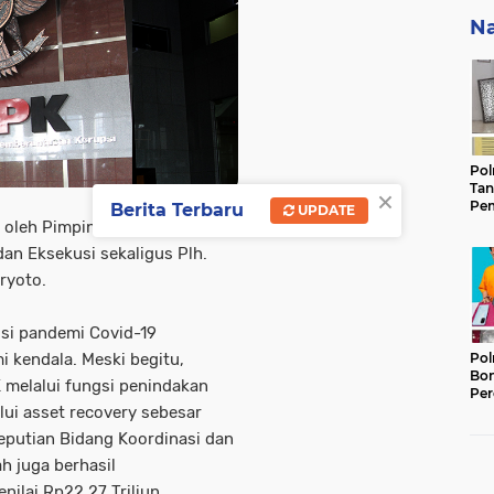
Na
Pol
×
Tan
Pem
Berita Terbaru
UPDATE
Ker
ri oleh Pimpinan KPK Alexander
Gam
an Eksekusi sekaligus Plh.
Keb
ryoto.
si pandemi Covid-19
Pol
 kendala. Meski begitu,
Bon
 melalui fungsi penindakan
Per
Lan
ui asset recovery sebesar
Ter
edeputian Bidang Koordinasi dan
Ber
h juga berhasil
ilai Rp22,27 Triliun.