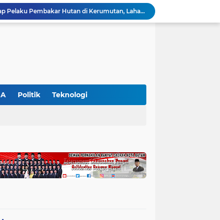
Polres Pelalawan Tangkap Pelaku Pembakar Hutan di Kerumutan, Lahan Gambut Dibuka untuk Kebun Sawit
SIEXPO 2026 Resmi Dibuka, Riau Perkuat Posisi sebagai Barometer Industri Sawit Nasional
Polres Pelalawan Bongkar Jaringan Peredaran Sabu di Langgam, Tiga Tersangka Dibekuk Berantai
HUT ke-69 Riau Semarak, Ribuan Warga Senam Massal, Tanam 2.500 Pohon dan Resmikan Kantor KONI
Pemkab Pelalawan Bentuk Tim Verifikasi, Penyelesaian Konflik Lahan PT Arara Abadi dan Warga Mak Teduh Masuki Babak Baru
WALHI Riau Desak Penegakan Hukum Usai Dugaan Pencemaran Sungai Reteh oleh Aktivitas Tambang PT BPP
BBKSDA Riau Perkuat Sinergi Tangani Teror Monyet di Tembilahan, Keselamatan Warga Jadi Prioritas
BBKSDA Riau Gerak Cepat Tangani Konflik Beruang Madu di Pelalawan, Keselamatan Warga Jadi Prioritas
GA
Politik
Teknologi
Hari Kedua SIEXPO 2026 Makin Bergairah, Transaksi Tembus Rp1,05 Miliar dan Dorongan Palm Oil Institute Menguat