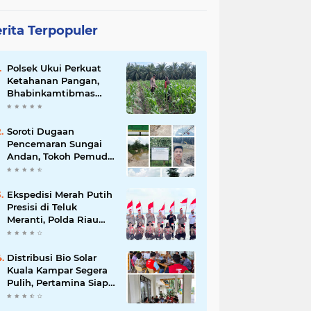
rita Terpopuler
Polsek Ukui Perkuat
Ketahanan Pangan,
Bhabinkamtibmas
Pantau Pertumbuhan
Jagung Petani di Desa
Air Hitam
Soroti Dugaan
Pencemaran Sungai
Andan, Tokoh Pemuda
Desak Investigasi PT
Gandahera Hendana
Ekspedisi Merah Putih
Presisi di Teluk
Meranti, Polda Riau
dan Polres Pelalawan
Tanam Mangrove
Demi Negeri
Distribusi Bio Solar
Kuala Kampar Segera
Pulih, Pertamina Siap
Bergerak