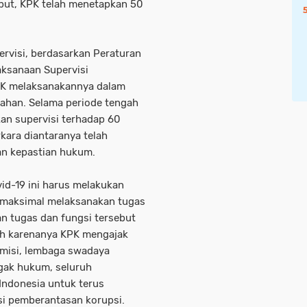
ebut, KPK telah menetapkan 50
rvisi, berdasarkan Peraturan
aksanaan Supervisi
PK melaksanakannya dalam
aahan. Selama periode tengah
kan supervisi terhadap 60
rkara diantaranya telah
an kepastian hukum.
id-19 ini harus melakukan
 maksimal melaksanakan tugas
n tugas dan fungsi tersebut
leh karenanya KPK mengajak
emisi, lembaga swadaya
egak hukum, seluruh
Indonesia untuk terus
i pemberantasan korupsi.