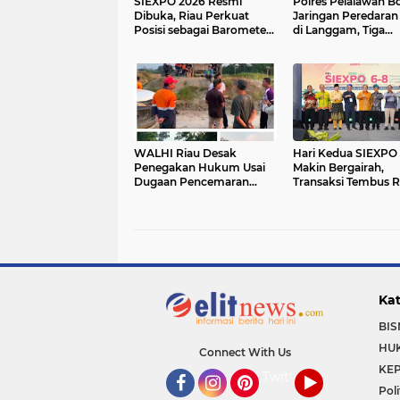
SIEXPO 2026 Resmi
Polres Pelalawan B
Dibuka, Riau Perkuat
Jaringan Peredaran
Posisi sebagai Barometer
di Langgam, Tiga
Industri Sawit Nasional
Tersangka Dibekuk
Berantai
WALHI Riau Desak
Hari Kedua SIEXPO
Penegakan Hukum Usai
Makin Bergairah,
Dugaan Pencemaran
Transaksi Tembus R
Sungai Reteh oleh
Miliar dan Doronga
Aktivitas Tambang PT
Oil Institute Mengu
BPP
Kat
BIS
HU
Connect With Us
KEP
Twitter
Poli