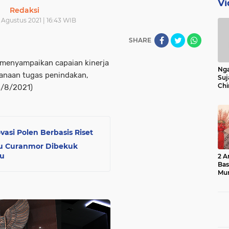
Vi
Redaksi
 Agustus 2021 | 16:43 WIB
SHARE
 menyampaikan capaian kinerja
Nga
sanaan tugas penindakan,
Suj
Chi
5/8/2021)
Bin
Bua
vasi Polen Berbasis Riset
ku Curanmor Dibekuk
ru
2 A
Ba
Mu