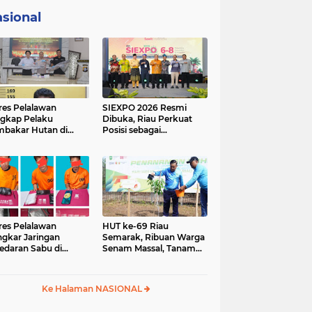
sional
res Pelalawan
SIEXPO 2026 Resmi
gkap Pelaku
Dibuka, Riau Perkuat
bakar Hutan di
Posisi sebagai
umutan, Lahan
Barometer Industri
but Dibuka untuk
Sawit Nasional
un Sawit
res Pelalawan
HUT ke-69 Riau
gkar Jaringan
Semarak, Ribuan Warga
edaran Sabu di
Senam Massal, Tanam
ggam, Tiga
2.500 Pohon dan
sangka Dibekuk
Resmikan Kantor KONI
antai
Ke Halaman NASIONAL