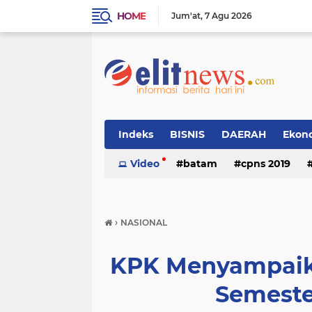
HOME
Jum'at
7 Agu 2026
Indeks
BISNIS
DAERAH
Ekon
Video
batam
cpns 2019
›
NASIONAL
KPK Menyampaika
Semeste