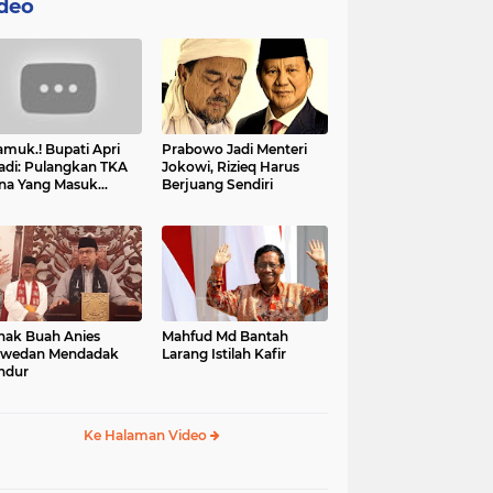
deo
muk.! Bupati Apri
Prabowo Jadi Menteri
adi: Pulangkan TKA
Jokowi, Rizieq Harus
na Yang Masuk
Berjuang Sendiri
tan, Mereka Malah
t Resah
nak Buah Anies
Mahfud Md Bantah
swedan Mendadak
Larang Istilah Kafir
ndur
Ke Halaman Video