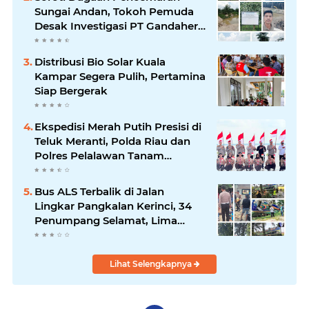
Sungai Andan, Tokoh Pemuda
Desak Investigasi PT Gandahera
Hendana
Distribusi Bio Solar Kuala
Kampar Segera Pulih, Pertamina
Siap Bergerak
Ekspedisi Merah Putih Presisi di
Teluk Meranti, Polda Riau dan
Polres Pelalawan Tanam
Mangrove Demi Negeri
Bus ALS Terbalik di Jalan
Lingkar Pangkalan Kerinci, 34
Penumpang Selamat, Lima
Alami Luka Ringan
Lihat Selengkapnya