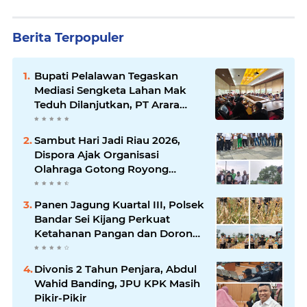
Berita Terpopuler
Bupati Pelalawan Tegaskan
Mediasi Sengketa Lahan Mak
Teduh Dilanjutkan, PT Arara
Abadi Diminta Hadir pada
Pertemuan Berikutnya
Sambut Hari Jadi Riau 2026,
Dispora Ajak Organisasi
Olahraga Gotong Royong
Percantik Stadion Utama Riau
Panen Jagung Kuartal III, Polsek
Bandar Sei Kijang Perkuat
Ketahanan Pangan dan Dorong
Produktivitas Petani
Divonis 2 Tahun Penjara, Abdul
Wahid Banding, JPU KPK Masih
Pikir-Pikir