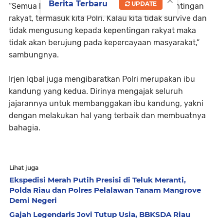
×
Berita Terbaru
UPDATE
“Semua lembaga harus bertujuan dalam kepentingan
rakyat, termasuk kita Polri. Kalau kita tidak survive dan
tidak mengusung kepada kepentingan rakyat maka
tidak akan berujung pada kepercayaan masyarakat,”
sambungnya.
Irjen Iqbal juga mengibaratkan Polri merupakan ibu
kandung yang kedua. Dirinya mengajak seluruh
jajarannya untuk membanggakan ibu kandung, yakni
dengan melakukan hal yang terbaik dan membuatnya
bahagia.
Lihat juga
Ekspedisi Merah Putih Presisi di Teluk Meranti,
Polda Riau dan Polres Pelalawan Tanam Mangrove
Demi Negeri
Gajah Legendaris Jovi Tutup Usia, BBKSDA Riau