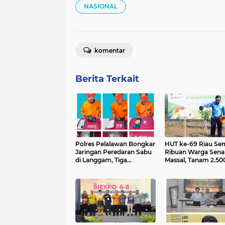
NASIONAL
komentar
Berita Terkait
Polres Pelalawan Bongkar
HUT ke-69 Riau Se
Jaringan Peredaran Sabu
Ribuan Warga Sen
di Langgam, Tiga
Massal, Tanam 2.50
Tersangka Dibekuk
Pohon dan Resmik
Berantai
Kantor KONI