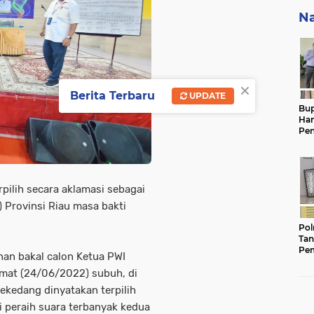
Na
×
Berita Terbaru
UPDATE
Bup
Ha
Pen
Had
29
ilih secara aklamasi sebagai
 Provinsi Riau masa bakti
Pol
Tan
Pem
han bakal calon Ketua PWI
Ker
mat (24/06/2022) subuh, di
Gam
Keb
ekedang dinyatakan terpilih
i peraih suara terbanyak kedua