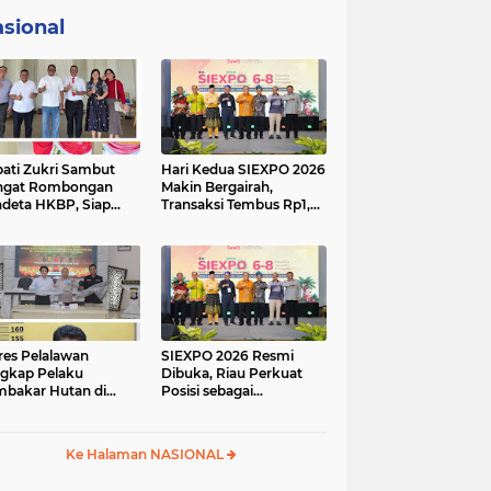
sional
ati Zukri Sambut
Hari Kedua SIEXPO 2026
ngat Rombongan
Makin Bergairah,
deta HKBP, Siap
Transaksi Tembus Rp1,05
iri Perayaan HUT ke-
Miliar dan Dorongan
 HKBP Maduma
Palm Oil Institute
Menguat
res Pelalawan
SIEXPO 2026 Resmi
gkap Pelaku
Dibuka, Riau Perkuat
bakar Hutan di
Posisi sebagai
umutan, Lahan
Barometer Industri
but Dibuka untuk
Sawit Nasional
un Sawit
Ke Halaman NASIONAL