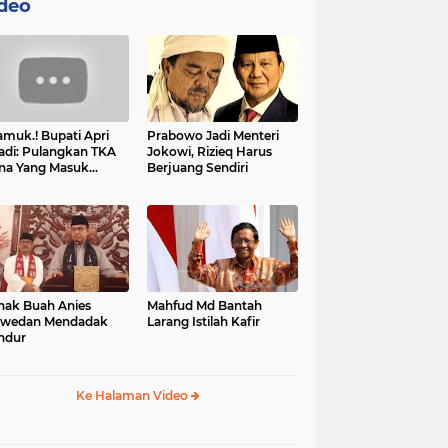
deo
muk.! Bupati Apri
Prabowo Jadi Menteri
adi: Pulangkan TKA
Jokowi, Rizieq Harus
na Yang Masuk
Berjuang Sendiri
tan, Mereka Malah
t Resah
nak Buah Anies
Mahfud Md Bantah
swedan Mendadak
Larang Istilah Kafir
ndur
Ke Halaman Video