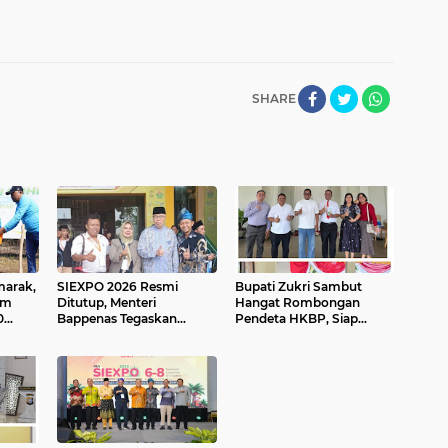
SHARE
marak,
SIEXPO 2026 Resmi
Bupati Zukri Sambut
am
Ditutup, Menteri
Hangat Rombongan
0
Bappenas Tegaskan
Pendeta HKBP, Siap
an
Hilirisasi Sawit Jadi Kunci
Hadiri Perayaan HUT ke-
Kemajuan Ekonomi
29 HKBP Maduma
Nasional