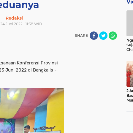
Vi
eduanya
Redaksi
24 Juni 2022 | 11:38 WIB
SHARE
Nga
Suj
Chi
Bin
Bua
sanaan Konferensi Provinsi
23 Juni 2022 di Bengkalis -
2 A
Ba
Mu