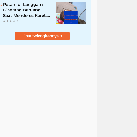
Ringan
Petani di Langgam
Diserang Beruang
Saat Menderes Karet,
BBKSDA Riau
Bergerak ke Lokasi
Lihat Selengkapnya