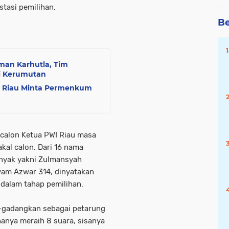
tasi pemilihan.
Be
man Karhutla, Tim
i Kerumutan
SI Riau Minta Permenkum
 calon Ketua PWI Riau masa
al calon. Dari 16 nama
anyak yakni Zulmansyah
yam Azwar 314, dinyatakan
 dalam tahap pemilihan.
g-gadangkan sebagai petarung
hanya meraih 8 suara, sisanya