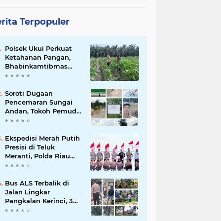
rita Terpopuler
Polsek Ukui Perkuat
Ketahanan Pangan,
Bhabinkamtibmas
Pantau Pertumbuhan
Jagung Petani di Desa
Air Hitam
Soroti Dugaan
Pencemaran Sungai
Andan, Tokoh Pemuda
Desak Investigasi PT
Gandahera Hendana
Ekspedisi Merah Putih
Presisi di Teluk
Meranti, Polda Riau
dan Polres Pelalawan
Tanam Mangrove
Demi Negeri
Bus ALS Terbalik di
Jalan Lingkar
Pangkalan Kerinci, 34
Penumpang Selamat,
Lima Alami Luka