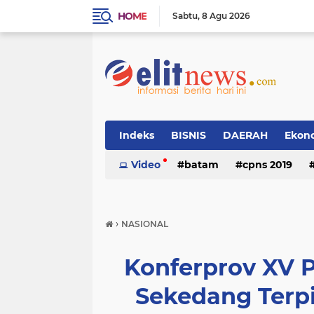
HOME
Sabtu
8 Agu 2026
Indeks
BISNIS
DAERAH
Ekon
Video
batam
cpns 2019
›
NASIONAL
Konferprov XV 
Sekedang Terpi