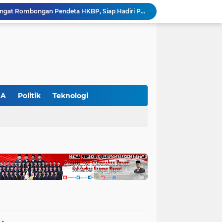
Bupati Zukri Sambut Hangat Rombongan Pendeta HKBP, Siap Hadiri Perayaan HUT ke-29 HKBP Maduma
Hari Kedua SIEXPO 2026 Makin Bergairah, Transaksi Tembus Rp1,05 Miliar dan Dorongan Palm Oil Institute Menguat
Polres Pelalawan Tangkap Pelaku Pembakar Hutan di Kerumutan, Lahan Gambut Dibuka untuk Kebun Sawit
SIEXPO 2026 Resmi Dibuka, Riau Perkuat Posisi sebagai Barometer Industri Sawit Nasional
Polres Pelalawan Bongkar Jaringan Peredaran Sabu di Langgam, Tiga Tersangka Dibekuk Berantai
HUT ke-69 Riau Semarak, Ribuan Warga Senam Massal, Tanam 2.500 Pohon dan Resmikan Kantor KONI
Pemkab Pelalawan Bentuk Tim Verifikasi, Penyelesaian Konflik Lahan PT Arara Abadi dan Warga Mak Teduh Masuki Babak Baru
WALHI Riau Desak Penegakan Hukum Usai Dugaan Pencemaran Sungai Reteh oleh Aktivitas Tambang PT BPP
GA
Politik
Teknologi
SIEXPO 2026 Resmi Ditutup, Menteri Bappenas Tegaskan Hilirisasi Sawit Jadi Kunci Kemajuan Ekonomi Nasional